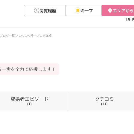
閲覧履歴
キープ
エリアから
IB
ブログ一覧
カウンセラーブログ詳細
る一歩を全力で応援します！
成婚者
エピソード
クチコミ
(1)
(11)