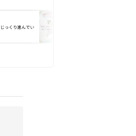
投稿日：2025.09.09
りじっくり進んでい
Ａ様、プレ交際中に
見合いが決定！！