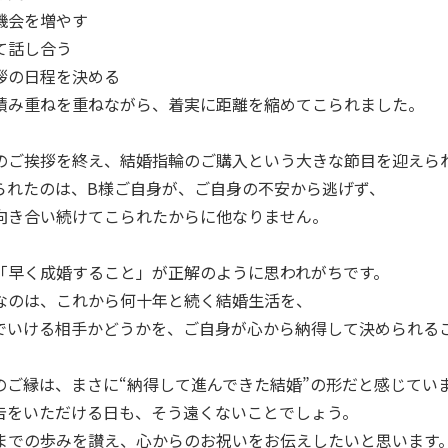
機会を増やす
て話し合う
拶の日程を決める
積み重ねを重ねながら、着実に距離を縮めてこられました。
のご挨拶を終え、結婚指輪のご購入という大きな節目を迎えら
られたのは、B様ご自身が、ご自身の不安から逃げず、
向き合い続けてこられたからに他なりません。
「早く成婚すること」が正解のように思われがちです。
なのは、これから何十年と続く結婚生活を、
でいける相手かどうかを、ご自身が心から納得して決められる
のご縁は、まさに“納得して進んできた結婚”の形だと感じてい
告をいただける日も、そう遠くないことでしょう。
までの歩みを讃え、心からのお祝いをお伝えしたいと思います