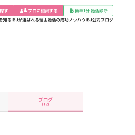
探す
プロに相談する
簡単1分 婚活診断
Jを知る
IBJが選ばれる理由
婚活の成功ノウハウ
IBJ公式ブログ
ブログ
(12)