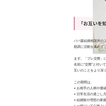
「お互いを
パパ森結婚相談所の
順調に活動を進めて
まず、「プレ交際」
名前に“交際”と付い
互いのことをより深
この期間は、
• お相手の人柄や価
• 日常生活の過ごし
• 結婚観や理想の家
• 一緒にいて心地よ