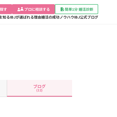
探す
プロに相談する
簡単1分 婚活診断
Jを知る
IBJが選ばれる理由
婚活の成功ノウハウ
IBJ公式ブログ
ブログ
(12)