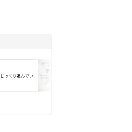
投稿日：2025.09.09
りじっくり進んでい
Ａ様、プレ交際中に
見合いが決定！！