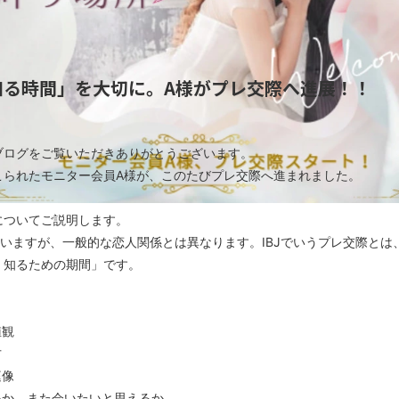
知る時間」を大切に。A様がプレ交際へ進展！！
ブログをご覧いただきありがとうございます。
こられたモニター会員A様が、このたびプレ交際へ進まれました。
についてご説明します。
ていますが、一般的な恋人関係とは異なります。IBJでいうプレ交際と
く知るための期間」です。
値観
方
庭像
いか、また会いたいと思えるか