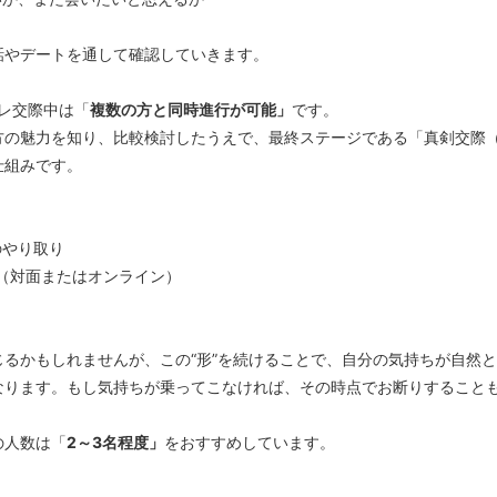
話やデートを通して確認していきます。
プレ交際中は「
複数の方と同時進行が可能」
です。
方の魅力を知り、比較検討したうえで、最終ステージである「真剣交際（
仕組みです。
のやり取り
ト（対面またはオンライン）
じるかもしれませんが、この“形”を続けることで、自分の気持ちが自然
なります。もし気持ちが乗ってこなければ、その時点でお断りすること
の人数は「
2
～
3
名程度」
をおすすめしています。