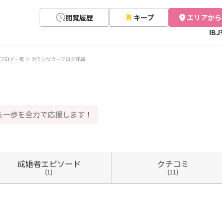
閲覧履歴
キープ
エリアから
IB
ブログ一覧
カウンセラーブログ詳細
る一歩を全力で応援します！
成婚者
エピソード
クチコミ
(1)
(11)