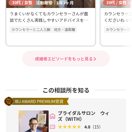
30代 / 女性
30代 / 女性
活動期間：1年3ヶ月
うまくいかなくてもカウンセラーさんが面
カウンセラー
談でたくさん実践しやすいアドバイスをく
くださいねっ
れたことが思い出です
強かったです
カウンセラーと二人三脚
地方・遠距離
カウンセラーと
成婚者エピソードをもっと見る
この相談所を知る
ブライダルサロン ウィ
ズ（WITH）
4.8
（15）