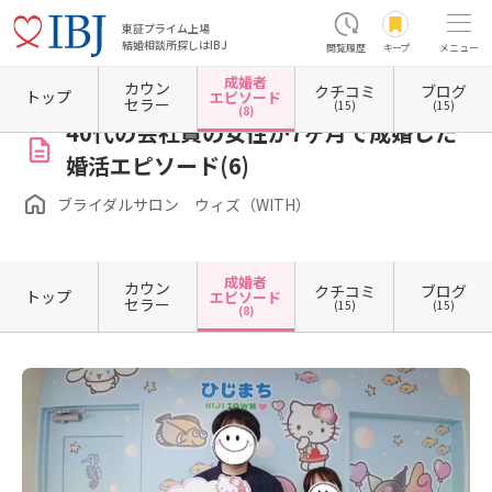
東証プライム上場
結婚相談所探しはIBJ
閲覧履歴
キープ
メニュー
成婚者
カウン
クチコミ
ブログ
ホーム
大分県の結婚相談所
大分県大分市
ブライダルサロン ウィズ（WITH）
成婚
トップ
エピソード
セラー
(15)
(15)
(8)
40代の会社員の女性が7ヶ月で成婚した
婚活エピソード(6)
ブライダルサロン ウィズ（WITH）
成婚者
カウン
クチコミ
ブログ
トップ
エピソード
セラー
(15)
(15)
(8)