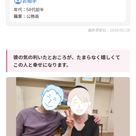
お相手
年代
：
50代前半
職業
：
公務員
最終更新日：2026/05/29
彼の気の利いたとおころが、たまらなく嬉しくて
この人と幸せになります。