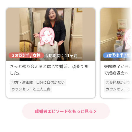
30代後半 / 女性
30代後半 / 
活動期間：11ヶ月
きっと巡り合えると信じて婚活、頑張りま
交際終了から
した。
で成婚退会へ
地方・遠距離
自分に自信がない
恋愛経験が少な
カウンセラーと二人三脚
カウンセラーと
成婚者エピソードをもっと見る