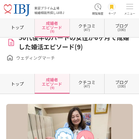
東証プライム上場
結婚相談所探しはIBJ
閲覧履歴
キープ
メニュー
成婚者
クチコミ
ブログ
ホーム
新潟県の結婚相談所
新潟県新潟市
新潟県新潟市中央区
ウェディングマーチ
トップ
エピソード
(47)
(330)
(9)
50代後半のパートの女性が6ヶ月で成婚
した婚活エピソード(9)
ウェディングマーチ
成婚者
クチコミ
ブログ
トップ
エピソード
(47)
(330)
(9)