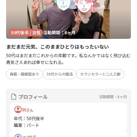
50代後半 / 女性
活動期間：6ヶ月
まだまだ元気、このままひとりはもったいない
50代はまだまだこれからの年齢です。私なんかではなく飛び込む
勇気さえあれば幸せになれる。
再婚・婚姻歴あり
50代からの婚活
カウンセラーと二人三脚
プロフィール
活動期間：6ヶ月
H
さん
年代
：
50代後半
職業
：
パート