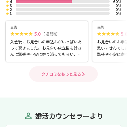
4
60%
★
3
0%
★
2
0%
★
1
0%
★
豆柴
豆柴
5.0
5.
3週間前
入会後にお見合いの申込みがいっぱいあ
お見合いのお申
って驚きました。お見合い成立後も妙さ
思いませんでし
んに緊張や不安に寄り添ってもらい、と
緊張や不安に寄
ても心強いです。良いご縁に恵まれそう
とても心強いで
です。
よう頑張って婚
クチコミをもっと見る
婚活カウンセラーより