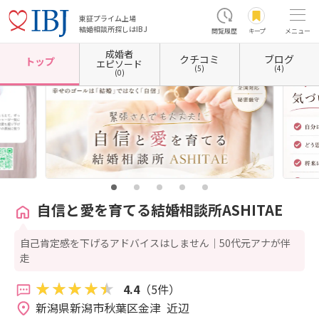
東証プライム上場
結婚相談所探しはIBJ
閲覧履歴
キープ
メニュー
成婚者
クチコミ
ブログ
ホーム
新潟県の結婚相談所
新潟県新潟市
新潟県新潟市秋葉区
自信と愛を育てる結婚相談
トップ
エピソード
(5)
(4)
(0)
自信と愛を育てる結婚相談所ASHITAE
自己肯定感を下げるアドバイスはしません｜50代元アナが伴
走
4.4
（5件）
新潟県新潟市秋葉区金津  近辺