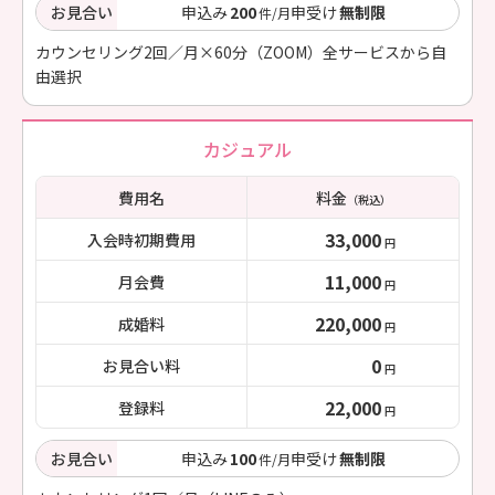
お見合い
申込み
200
申受け
無制限
件/月
カウンセリング2回／月×60分（ZOOM）全サービスから自
由選択
カジュアル
費用名
料金
（税込）
33,000
入会時初期費用
円
11,000
月会費
円
220,000
成婚料
円
0
お見合い料
円
22,000
登録料
円
お見合い
申込み
100
申受け
無制限
件/月