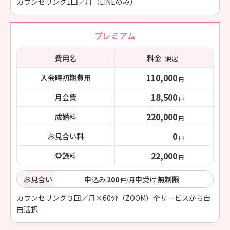
カウンセリング1回／月（LINEのみ）
プレミアム
費用名
料金
（税込）
110,000
入会時初期費用
円
18,500
月会費
円
220,000
成婚料
円
0
お見合い料
円
22,000
登録料
円
お見合い
申込み
200
申受け
無制限
件/月
カウンセリング３回／月×60分（ZOOM）全サービスから自
由選択