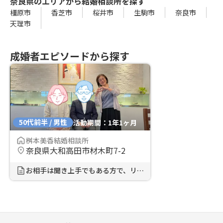
奈良県のエリアから結婚相談所を探す
橿原市
香芝市
桜井市
生駒市
奈良市
天理市
成婚者エピソードから探す
50代前半 / 男性
活動期間：1年1ヶ月
桝本美香結婚相談所
奈良県大和高田市材木町7-2
お相手は聞き上手でもある方で、リラ...