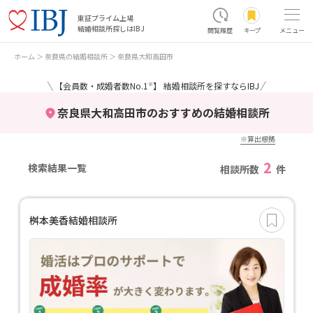
東証プライム上場
結婚相談所探しはIBJ
閲覧履歴
キープ
メニュー
ホーム
奈良県の結婚相談所
奈良県大和高田市
＼
／
【会員数・成婚者数No.1
】 結婚相談所を探すならIBJ
※
奈良県大和高田市のおすすめの結婚相談所
※算出根拠
2
検索結果一覧
相談所数
件
桝本美香結婚相談所