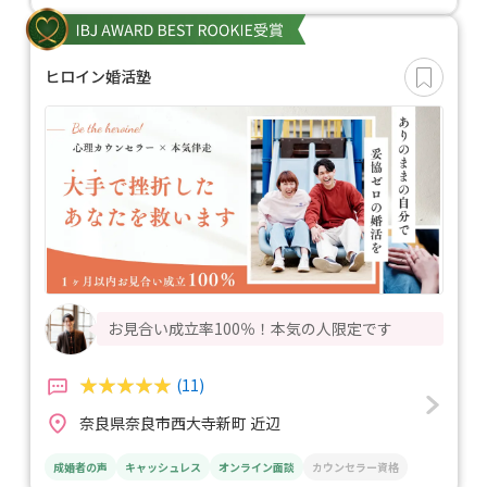
ヒロイン婚活塾
お見合い成立率100％！本気の人限定です
(11)
奈良県奈良市西大寺新町 近辺
成婚者の声
キャッシュレス
オンライン面談
カウンセラー資格