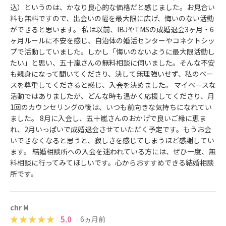
込）というのは、かなり良心的な価格だと感じました。お見合い
料も無料ですので、出会いの幅を最大限に広げ、悔いのない活動
ができると思います。 私は以前、IBJやTMSの成婚退会3ヶ月・6
ヶ月ルールに不安を感じ、自治体の婚活センターやコネクトシッ
プで活動していました。しかし「悔いのないように最大限活動し
たい」と思い、五十嵐さんの無料相談に伺いました。そんな不安
も親身になって聞いてくださり、決して無理強いせず、私のペー
スを尊重してくださると感じ、入会を決めました。 マイペースな
活動ではありましたが、どんな時も温かく応援してくださり、月
1回のカウンセリングの後は、いつも前向きな気持ちになれてい
ました。 8月に入会し、五十嵐さんのおかげで良いご縁に恵ま
れ、2月いっぱいで成婚退会させていただく予定です。もうお会
いできなくなると思うと、寂しさを感じてしまうほど感謝してい
ます。 結婚相談所への入会を迷われている方には、ぜひ一度、無
料相談に行ってみてほしいです。心からおすすめできる結婚相談
所です。
chr M
5.0
6ヵ月前