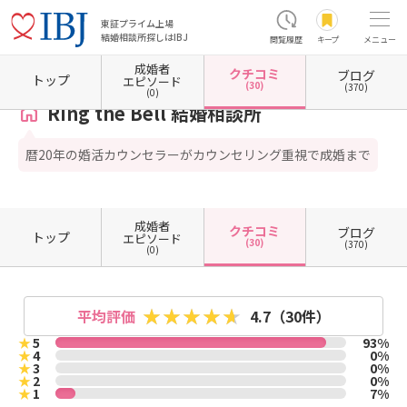
東証プライム上場
結婚相談所探しはIBJ
閲覧履歴
キープ
メニュー
成婚者
クチコミ
ブログ
ホーム
奈良県の結婚相談所
奈良県橿原市
Ring the Bell 結婚相談所
クチコミ一覧
トップ
エピソード
(30)
(370)
(0)
Ring the Bell 結婚相談所
暦20年の婚活カウンセラーがカウンセリング重視で成婚まで
成婚者
クチコミ
ブログ
トップ
エピソード
(30)
(370)
(0)
平均評価
4.7
（30件）
★
5
93%
★
4
0%
★
3
0%
★
2
0%
★
1
7%