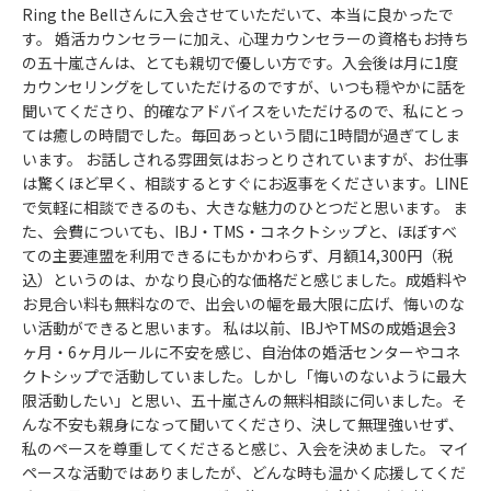
Ring the Bellさんに入会させていただいて、本当に良かったで
す。 婚活カウンセラーに加え、心理カウンセラーの資格もお持ち
の五十嵐さんは、とても親切で優しい方です。入会後は月に1度
カウンセリングをしていただけるのですが、いつも穏やかに話を
聞いてくださり、的確なアドバイスをいただけるので、私にとっ
ては癒しの時間でした。毎回あっという間に1時間が過ぎてしま
います。 お話しされる雰囲気はおっとりされていますが、お仕事
は驚くほど早く、相談するとすぐにお返事をくださいます。LINE
で気軽に相談できるのも、大きな魅力のひとつだと思います。 ま
た、会費についても、IBJ・TMS・コネクトシップと、ほぼすべ
ての主要連盟を利用できるにもかかわらず、月額14,300円（税
込）というのは、かなり良心的な価格だと感じました。成婚料や
お見合い料も無料なので、出会いの幅を最大限に広げ、悔いのな
い活動ができると思います。 私は以前、IBJやTMSの成婚退会3
ヶ月・6ヶ月ルールに不安を感じ、自治体の婚活センターやコネ
クトシップで活動していました。しかし「悔いのないように最大
限活動したい」と思い、五十嵐さんの無料相談に伺いました。そ
んな不安も親身になって聞いてくださり、決して無理強いせず、
私のペースを尊重してくださると感じ、入会を決めました。 マイ
ペースな活動ではありましたが、どんな時も温かく応援してくだ