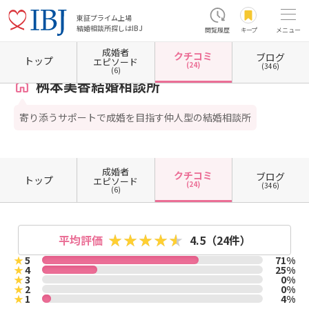
東証プライム上場
結婚相談所探しはIBJ
閲覧履歴
キープ
メニュー
成婚者
クチコミ
ブログ
ホーム
奈良県の結婚相談所
奈良県大和高田市
桝本美香結婚相談所
クチコミ一覧
トップ
エピソード
(24)
(346)
(6)
桝本美香結婚相談所
寄り添うサポートで成婚を目指す仲人型の結婚相談所
成婚者
クチコミ
ブログ
トップ
エピソード
(24)
(346)
(6)
平均評価
4.5
（24件）
★
5
71%
★
4
25%
★
3
0%
★
2
0%
★
1
4%