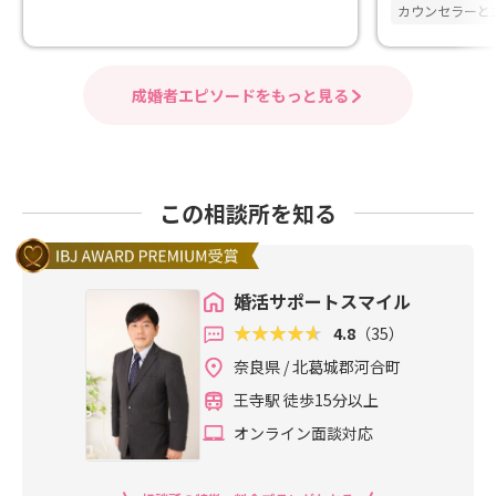
カウンセラーと
成婚者エピソードをもっと見る
この相談所を知る
婚活サポートスマイル
4.8
（35）
奈良県 / 北葛城郡河合町
王寺駅 徒歩15分以上
オンライン面談対応