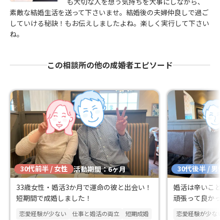
も大切な人を想う気持ちを大事にしながら、
素敵な結婚生活を送って下さいませ。結婚後の夫婦仲良しで過ご
していける秘訣！もお伝えしましたよね。楽しく実行して下さい
ね。
この相談所の他の成婚者エピソード
30代前半 / 女性
30代後半 / 
活動期間：6ヶ月
33歳女性・婚活3か月で運命の彼と出会い！
婚活は辛いこ
短期間で成婚しました！
頑張って良か
恋愛経験が少ない
仕事と婚活の両立
短期成婚
恋愛経験が少な