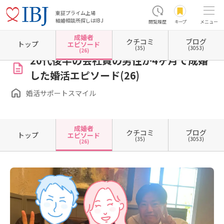
東証プライム上場
結婚相談所探しはIBJ
閲覧履歴
キープ
メニュー
成婚者
クチコミ
ブログ
ホーム
奈良県の結婚相談所
婚活サポートスマイル
成婚者エピソード一覧
成婚者エピ
トップ
エピソード
(35)
(3053)
(26)
20代後半の会社員の男性が4ヶ月で成婚
した婚活エピソード(26)
婚活サポートスマイル
成婚者
クチコミ
ブログ
トップ
エピソード
(35)
(3053)
(26)