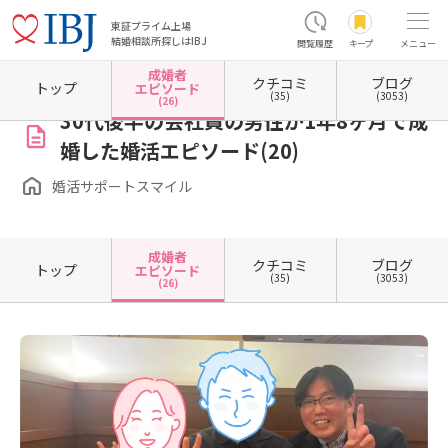
東証プライム上場
結婚相談所探しはIBJ
閲覧履歴
キープ
メニュー
成婚者
クチコミ
ブログ
ホーム
奈良県の結婚相談所
婚活サポートスマイル
成婚者エピソード一覧
成婚者エピ
トップ
エピソード
(35)
(3053)
(26)
30代後半の会社員の男性が1年8ヶ月で成
婚した婚活エピソード(20)
婚活サポートスマイル
成婚者
クチコミ
ブログ
トップ
エピソード
(35)
(3053)
(26)