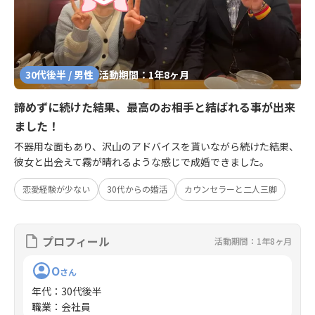
30代後半 / 男性
活動期間：1年8ヶ月
諦めずに続けた結果、最高のお相手と結ばれる事が出来
ました！
不器用な面もあり、沢山のアドバイスを貰いながら続けた結果、
彼女と出会えて霧が晴れるような感じで成婚できました。
恋愛経験が少ない
30代からの婚活
カウンセラーと二人三脚
プロフィール
活動期間：1年8ヶ月
O
さん
年代
：
30代後半
職業
：
会社員