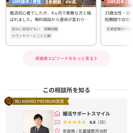
20代後半 / 男性
30代前半 / 
活動期間：4ヶ月
婚活初心者でしたが、4ヵ月で素敵な方と結
33歳女性・婚
ばれました。無料相談から運命が変わりま
短期間で成婚
した。
自分に自信がない
短期成婚
恋愛経験が少な
カウンセラーと二人三脚
成婚者エピソードをもっと見る
この相談所を知る
婚活サポートスマイル
4.8
（35）
奈良県 / 北葛城郡河合町