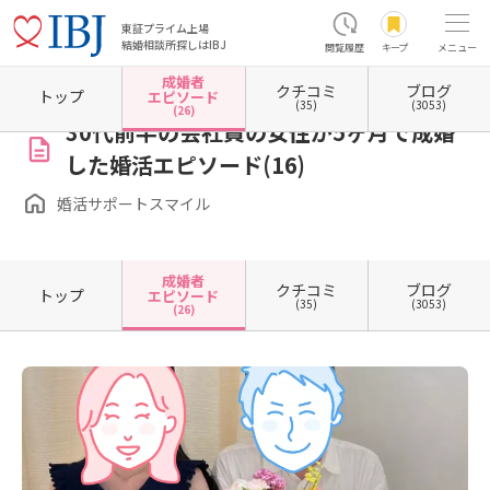
東証プライム上場
結婚相談所探しはIBJ
閲覧履歴
キープ
メニュー
成婚者
クチコミ
ブログ
ホーム
奈良県の結婚相談所
婚活サポートスマイル
成婚者エピソード一覧
成婚者エピ
トップ
エピソード
(35)
(3053)
(26)
30代前半の会社員の女性が5ヶ月で成婚
した婚活エピソード(16)
婚活サポートスマイル
成婚者
クチコミ
ブログ
トップ
エピソード
(35)
(3053)
(26)