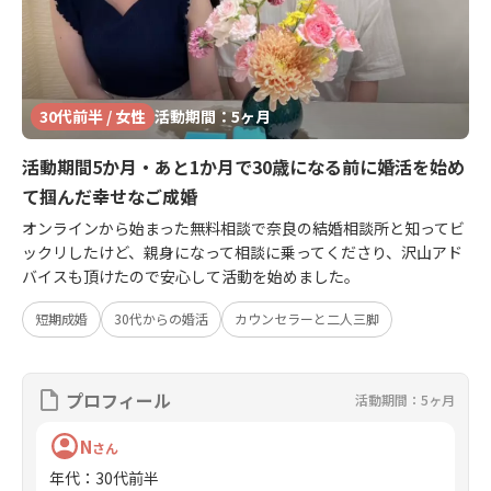
30代前半 / 女性
活動期間：5ヶ月
活動期間5か月・あと1か月で30歳になる前に婚活を始め
て掴んだ幸せなご成婚
オンラインから始まった無料相談で奈良の結婚相談所と知ってビ
ックリしたけど、親身になって相談に乗ってくださり、沢山アド
バイスも頂けたので安心して活動を始めました。
短期成婚
30代からの婚活
カウンセラーと二人三脚
プロフィール
活動期間：5ヶ月
N
さん
年代
：
30代前半