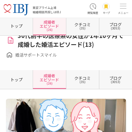
東証プライム上場
結婚相談所探しはIBJ
閲覧履歴
キープ
メニュー
成婚者
クチコミ
ブログ
ホーム
奈良県の結婚相談所
婚活サポートスマイル
成婚者エピソード一覧
成婚者エピ
トップ
エピソード
(35)
(3053)
(26)
30代前半の医療系の女性が1年10ヶ月で
成婚した婚活エピソード(13)
婚活サポートスマイル
成婚者
クチコミ
ブログ
トップ
エピソード
(35)
(3053)
(26)