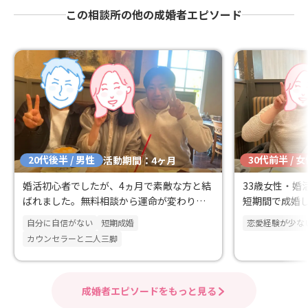
この相談所の他の成婚者エピソード
20代後半 / 男性
30代前半 / 
活動期間：4ヶ月
婚活初心者でしたが、4ヵ月で素敵な方と結
33歳女性・婚
ばれました。無料相談から運命が変わりま
短期間で成婚
した。
自分に自信がない
短期成婚
恋愛経験が少な
カウンセラーと二人三脚
成婚者エピソードをもっと見る