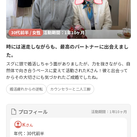
30代前半 / 女性
活動期間：1年10ヶ月
時には迷走しながらも、最高のパートナーに出会えまし
た。
スグに頭で婚活しちゃう面がありましたが、力を抜きながら、自
然体で向き合うペースに変えて活動されたKさん！彼と出会って
からその大切さにも気づかれたご成婚でしたね。
婚活疲れからの逆転
カウンセラーと二人三脚
プロフィール
活動期間：1年10ヶ月
K
さん
年代
：
30代前半