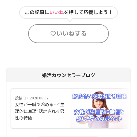
この記事に
いいね
を押して応援しよう！
いいねする
婚活カウンセラーブログ
投稿日：2026.08.07
女性が一瞬で冷める…“生
理的に無理”認定される男
性の特徴