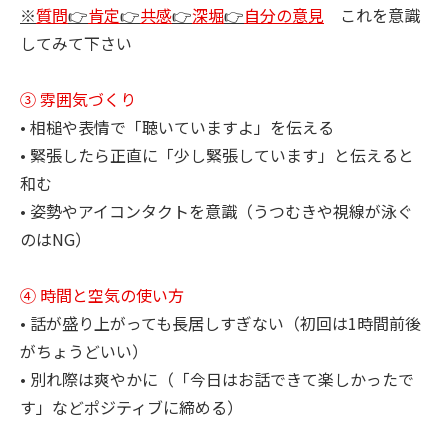
※
質問
👉
肯定
👉
共感
👉
深堀
👉
自分の意見
これを意識
してみて下さい
③ 雰囲気づくり
• 相槌や表情で「聴いていますよ」を伝える
• 緊張したら正直に「少し緊張しています」と伝えると
和む
• 姿勢やアイコンタクトを意識（うつむきや視線が泳ぐ
のはNG）
④ 時間と空気の使い方
• 話が盛り上がっても長居しすぎない（初回は1時間前後
がちょうどいい）
• 別れ際は爽やかに（「今日はお話できて楽しかったで
す」などポジティブに締める）