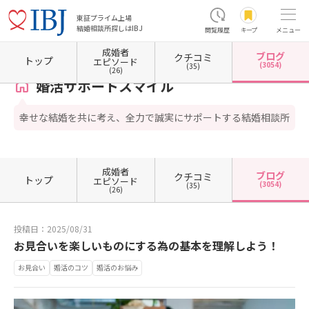
東証プライム上場
結婚相談所探しはIBJ
閲覧履歴
キープ
メニュー
成婚者
ブログ
クチコミ
ホーム
奈良県の結婚相談所
婚活サポートスマイル
カウンセラーブログ一覧
カウンセ
トップ
エピソード
(3054)
(35)
(26)
婚活サポートスマイル
幸せな結婚を共に考え、全力で誠実にサポートする結婚相談所
成婚者
ブログ
クチコミ
トップ
エピソード
(3054)
(35)
(26)
投稿日：2025/08/31
お見合いを楽しいものにする為の基本を理解しよう！
お見合い
婚活のコツ
婚活のお悩み