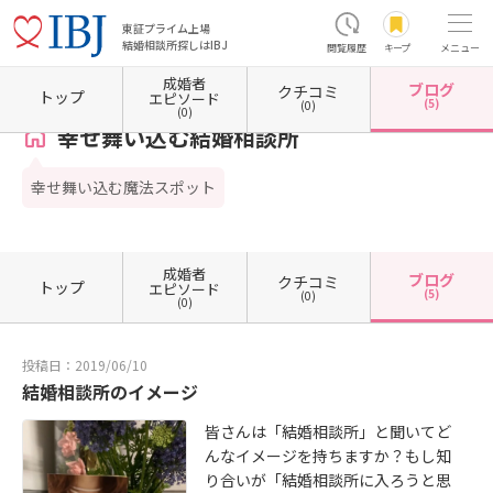
東証プライム上場
結婚相談所探しはIBJ
閲覧履歴
キープ
メニュー
成婚者
ブログ
クチコミ
ホーム
長野県の結婚相談所
長野県千曲市
幸せ舞い込む結婚相談所
カウンセラーブロ
トップ
エピソード
(5)
(0)
(0)
幸せ舞い込む結婚相談所
幸せ舞い込む魔法スポット
成婚者
ブログ
クチコミ
トップ
エピソード
(5)
(0)
(0)
投稿日：2019/06/10
結婚相談所のイメージ
皆さんは「結婚相談所」と聞いてど
んなイメージを持ちますか？もし知
り合いが「結婚相談所に入ろうと思