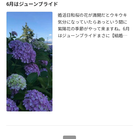
6月はジューンブライド
日】をおススメしております。特
に、6月26日が一番効果が高いとも
婚活日和桜の花が満開だとウキウキ
言われています。吊るす場所は！？
気分になっていたらあっという間に
玄関や家の軒下は、金運がアップす
紫陽花の季節がやって来ますね。6月
ると言われています。またトイレに
はジューンブライドまさに【結婚・
吊るした場合は女性は婦人科の病気
婚活】シーズンです。なぜ6月がジュ
にかからない男性も女性も歳をとっ
ーンブライドなのか！？諸説ありま
てから下のお世話にならないなどの
すが、その中の一つをご紹介しまし
魔法がかかります。この紫陽花は1年
ょう。ローマ神話の結婚や出産、育
間吊るします。1年経った紫陽花は、
児の象徴とされる女神【ユノ】が英
次の年に咲いた紫陽花を新たに吊る
語名ジューンということです。なの
すときに1年間の魔除けの感謝を込め
で、6月ジューンに結婚すると女神
て、紫陽花の株の根元に返してあげ
【ユノ】により祝福があるとされて
ます。これを1年間の行事の一つに取
います。ほかにもいろんな説があり
り入れてみてはいかがでしょうか。
ますが、この幸せな由来にあやかっ
私は、玄関やトイレの紫陽花を見る
て6月は努めて婚活に力を入れてみて
たびに【ありがとう】と努めて感謝
はいかがでしょうか。【幸せ舞い込
の意を表しています。
む結婚相談所】では、そんなあなた
の思いを全力でサポートいたしま
す。