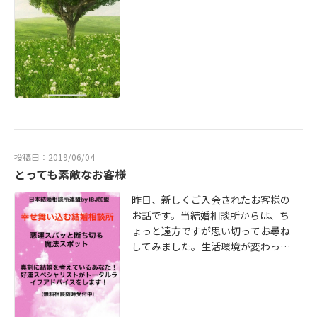
関係の様子がわかったり相手の人生
い表情をしていると、わかっていて
観がわかったりします。そうは言っ
も黙っているパターンが多いですが
ても意外と結婚するまでにわからな
そんな時さりげなく【どうした
いのが「お相手がどのくらいお給料
の？】【今日はなんとなく浮かない
をもらっているのか」とか結婚して
顔だね、なにかあったの？】と聞い
からもわからないご夫婦が多くなっ
てみてはいががでしょうか。マメな
ておりそれが離婚の大きな原因の一
男性はモテます。要は、人は誰でも
つになっていますそんな中で、仲人
自分のことを気にきてくれたら嬉し
型の結婚相談所はお見合いをする段
いんですよね。6月4日から16日は
階から【家族構成】・【年収】・
【共感推奨日】です(笑)気になるあ
【お相手のご家族の方と同居するの
投稿日：2019/06/04
の人にぜひ共感を伝えてみてくださ
とっても素敵なお客様
かしないのか】等がすべて開示され
い。それでもなかなかマメになるの
ています。さらにカウンセラーを通
が苦手な方は私共におまかせくださ
昨日、新しくご入会されたお客様の
して、結婚や恋愛のレクチャーを受
い。
お話です。当結婚相談所からは、ち
けることができます。実は、恋愛結
ょっと遠方ですが思い切ってお尋ね
婚でもお見合い結婚でも相手との相
してみました。生活環境が変わった
性はほとんど【会って間もなく直感
ことや、随分心労もありかなりスリ
でわかる】という方が大半を占めて
ムになられていましたがご自分が苦
います。そして結婚相談所を利用す
労したからこそ、相手の痛みが解り
る方は【今すぐにでも結婚した
今までよりさらに素敵なご様子に心
い！】という思いの方たちばかりで