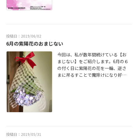
からこれからの人生幸せなご縁を繋
す。結婚相談所でまずは自分の思い
げていきたいと思いました。人生い
に沿う方と出逢ってみたらいかがで
ろいろなことがありますが、いつも
しょうか。実際にIBJ加盟の結婚相談
前向きでいることでますます素敵な
所に入会されたお客様が会員様を見
未来が待っていると確信していま
たときに【こんなステキな方がいる
投稿日：2019/06/02
す。勇気をもってご入会してくださ
んですね！】と驚かれています。ぜ
6月の紫陽花のおまじない
ったことに心からしっかりとしたお
ひ、結婚相談所のイメージをちょっ
仲人をさせていただきたいとあらた
と変えてみて実際に相談会やカウン
今回は、私が数年間続けている【お
めてこの仕事にやりがいと使命感を
セラーの話を聞いてみてはいががで
まじない】をご紹介します。6月の６
感じました。長野はまだまだ新緑の
しょう。信じられないかもしれませ
の付く日に紫陽花の花を一輪、逆さ
季節さわやかな風と共にご縁をいた
んが、恋愛結婚よりお見合い結婚の
まに吊るすことで魔除けになり好運
だいた方たちに感謝でいっぱいで
ほうがはるかに離婚率が低くなって
をもたらすと言われています。特
す。これからもどうぞよろしくお願
います。結婚相談所のイメージはい
に、金運と女性系の病気にはとても
いします。
ががでしょうか。
効果があるとされています。吊るし
方は諸説ありますが、シンプルなも
のをご紹介しましょう。紫陽花は切
り花ではなく、ご自分で剪定しま
す。剪定した紫陽花は半紙で包み、
紅白の水引で結びます。吊るす日が6
投稿日：2019/05/31
月中の６の付く日【6日・16日・26