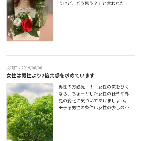
うけど、どう思う？」と言われた
ら、あなたはどう答えるでしょう
か？既婚者の人ならば「なにも結婚
相談所に入ってまでお相手見つけな
くてもお相手は見つかるよ！」とか
「そんなことまでして結婚相手を探
さなくても、今のままでいいんじゃ
ない？」と言われるかもしれませ
ん。また、独身者の人であれば何ら
かの興味をもってマッチングサイト
投稿日：2019/06/06
や結婚相談所の資料を取り寄せてい
女性は男性より2倍共感を求めています
るかもしれませんね。結婚相談所は
運命の方との出逢いの場所です。本
男性の方必見！！！女性の気をひく
当は自然の形でお会いできるといい
なら、ちょっとした女性の仕草や外
んですが今まで運命の方とお会いで
見の変化に気づいてあげましょう。
きていなかったのです。独身の方が
モテる男性の条件は女性の少しの変
恋愛でお相手を見つけてから結婚す
化にも気づいてあげて共感してあげ
るまでにおおよそ4年半かかるのが平
ることです。【アレ⁉髪の毛切った
均だと言われています。その間に、
の？】【今までも似合ってたけど、
お相手の家族構成や親戚縁者や友人
ショートもいいね！】とかとかく暗