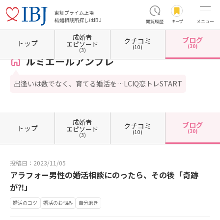
東証プライム上場
結婚相談所探しはIBJ
閲覧履歴
キープ
メニュー
成婚者
ブログ
クチコミ
ホーム
宮城県の結婚相談所
宮城県仙台市
ルミエールアンブレ
カウンセラーブログ一
トップ
エピソード
(30)
(10)
(3)
ルミエールアンブレ
出逢いは数でなく、育てる婚活を…LCIQ恋トレSTART
成婚者
ブログ
クチコミ
トップ
エピソード
(30)
(10)
(3)
投稿日：2023/11/05
アラフォー男性の婚活相談にのったら、その後「奇跡
が⁈」
婚活のコツ
婚活のお悩み
自分磨き