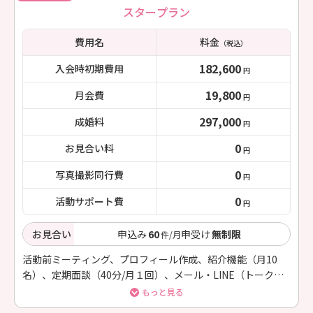
スタープラン
費用名
料金
（税込）
182,600
入会時初期費用
円
19,800
月会費
円
297,000
成婚料
円
0
お見合い料
円
0
写真撮影同行費
円
0
活動サポート費
円
お見合い
申込み
60
申受け
無制限
件/月
活動前ミーティング、プロフィール作成、紹介機能（月10
名）、定期面談（40分/月１回）、メール・LINE（トーク）
での相談対応（随時）
もっと見る