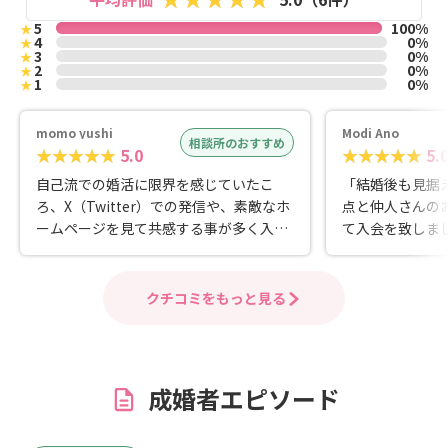
5
100%
★
4
0%
★
3
0%
★
2
0%
★
1
0%
★
momo yushi
Modi Ano
相談所のおすすめ
5.0
5.
自己流での婚活に限界を感じていたこ
「結婚後も見据
ろ、X（Twitter）での発信や、素敵なホ
点と仲人さんの
ームページを見て共感する事が多く入会
て入会を致しま
を決めました。 無料相談のカウンセリン
る事はもちろん
グが素晴らしく、自分の強みや課題、婚
め直す沢山の気
活の進め方について丁寧な分析とアドバ
ました。 非常に言語感覚・コミュニケー
クチコミをもっと見る
イスをいただきました。 活動中は優しく
ション力に優れ
丁寧なカウンセリング・コーチングのお
感じた喜びや不
かげで、コミュニケーションの癖やお相
ィードバックし
手に対して一方的に評価してしまうとい
したり決めつけ
成婚者エピソード
う癖を少しずつ修正することができ、相
ットな視点で状
手との関係づくり・家族を築く土台を育
ます。 こうい
むことができました。また、活動中の
に、自分主体の