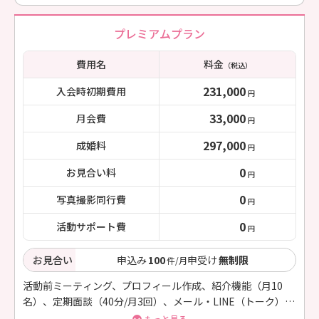
プレミアムプラン
費用名
料金
（税込）
231,000
入会時初期費用
円
33,000
月会費
円
297,000
成婚料
円
0
お見合い料
円
0
写真撮影同行費
円
0
活動サポート費
円
お見合い
申込み
100
申受け
無制限
件/月
活動前ミーティング、プロフィール作成、紹介機能（月10
名）、定期面談（40分/月3回）、メール・LINE（トーク）で
の相談対応（随時）
もっと見る