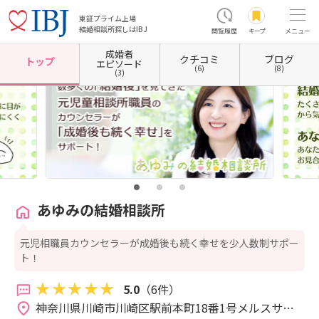
東証プライム上場
結婚相談所探しはIBJ
閲覧履歴
キープ
メニュー
成婚者
クチコミ
ブログ
ホーム
神奈川県の結婚相談所
神奈川県川崎市
神奈川県川崎市川崎区
あゆみの結婚相
トップ
エピソード
(6)
(8)
(3)
あゆみの結婚相談所
元児相職員カウンセラーが成婚後も続く幸せを少人数制サポー
ト！
5.0
（6件）
神奈川県川崎市川崎区駅前本町18番1号メルスサイ
トー702 