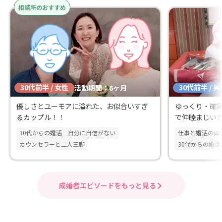
相談所のおすすめ
LINE相談もタイムリーに返信いただき、
す。 私の場合、相談所以外でご縁があり
交際で発生するモヤモヤをその都度解決
成婚退会には至
できたこともよかったです。入会1か月
った相談にも快
ほどで得た一つのご縁を結婚まで結び、
で送り出して下
約6か月で成婚退会しました。 カウンセ
自分で考え、納
リングを受けながら、結婚できる・家族
い方に特におす
を営めるような自分を育てることができ
30代前半 / 女性
30代前半 / 
るだけでなく、婚活における課題整理と
活動期間：6ヶ月
改善策についてコンサルテーションを受
優しさとユーモアに溢れた、お似合いすぎ
ゆっくり・確
けられるオススメの相談所さんです。
るカップル！！
で仲睦まじい
30代からの婚活
自分に自信がない
仕事と婚活の両
カウンセラーと二人三脚
30代からの婚活
成婚者エピソードをもっと見る