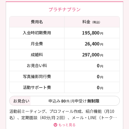
プラチナプラン
費用名
料金
（税込）
195,800
入会時初期費用
円
26,400
月会費
円
297,000
成婚料
円
0
お見合い料
円
0
写真撮影同行費
円
0
活動サポート費
円
お見合い
申込み
80
申受け
無制限
件/月
活動前ミーティング、プロフィール作成、紹介機能（月10
名）、定期面談（40分/月２回）、メール・LINE（トーク）
での相談対応（随時）
もっと見る