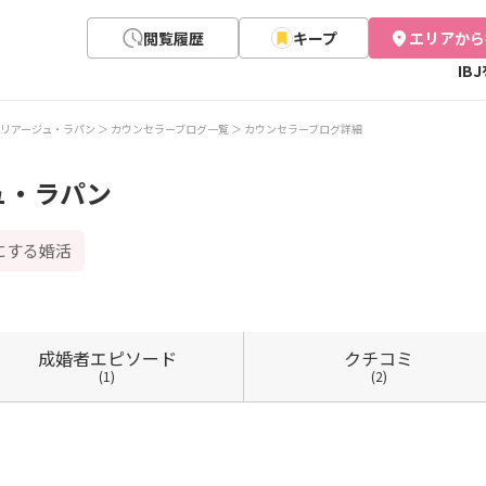
閲覧履歴
キープ
エリアから
IB
リアージュ・ラパン
カウンセラーブログ一覧
カウンセラーブログ詳細
ュ・ラパン
にする婚活
成婚者
エピソード
クチコミ
(1)
(2)