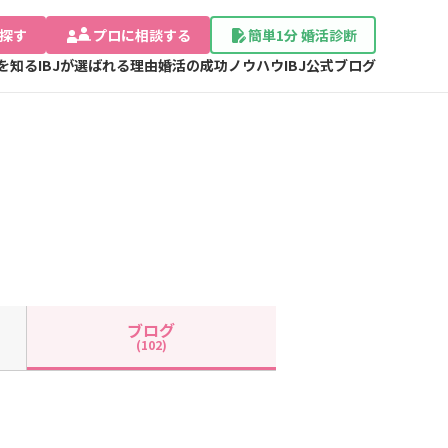
探す
プロに相談する
簡単1分 婚活診断
Jを知る
IBJが選ばれる理由
婚活の成功ノウハウ
IBJ公式ブログ
ブログ
(102)