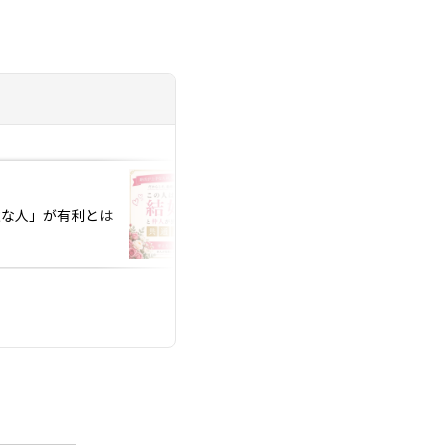
投稿日：2026.07.26
意な人」が有利とは
婚活がうまくいく人
習慣」とは？