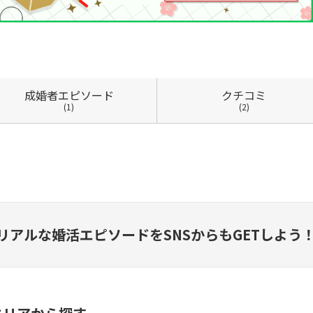
成婚者
エピソード
クチコミ
(1)
(2)
リアルな婚活エピソードを
SNSからもGETしよう