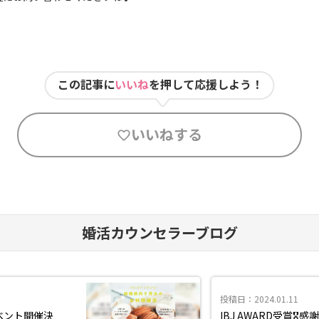
ュ
この記事に
いいね
を押して応援しよう！
いいねする
婚活カウンセラーブログ
投稿日：2024.01.11
ベント開催決
IBJ AWARD受賞