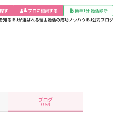
探す
プロに相談する
簡単1分 婚活診断
Jを知る
IBJが選ばれる理由
婚活の成功ノウハウ
IBJ公式ブログ
ブログ
(163)