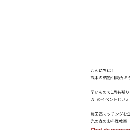
こんにちは！
熊本の結婚相談所 ミ
早いもので1月も残
2月のイベントといえ
毎回高マッチングを
光の森のお料理教室
Chef de ma