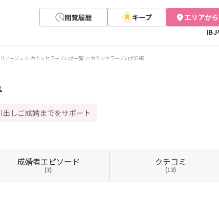
閲覧履歴
キープ
エリアから
IB
リアージュ
カウンセラーブログ一覧
カウンセラーブログ詳細
ュ
引出しご成婚までをサポート
成婚者
エピソード
クチコミ
(3)
(13)