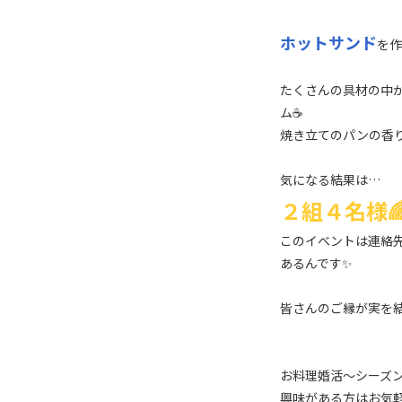
ホットサンド
を作
たくさんの具材の中
ム☕
焼き立てのパンの香り
気になる結果は…
２組４名様
このイベントは連絡
あるんです✨
皆さんのご縁が実を結
お料理婚活～シーズ
興味がある方はお気