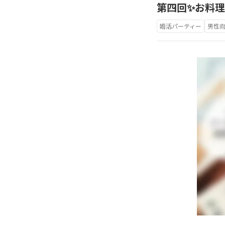
第四回✨お料
婚活パーティー
男性