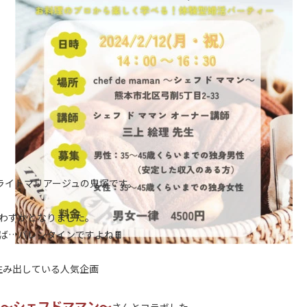
ライトマリアージュの鬼塚です。
りわずかとなりました。
ば…バレンタインですよね🍫
生み出している人気企画
man～シェフドママン～