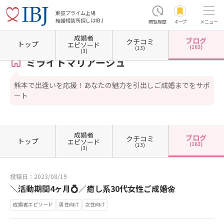
東証プライム上場
結婚相談所探しはIBJ
閲覧履歴
キープ
メニュー
成婚者
ブログ
クチコミ
ホーム
熊本県の結婚相談所
熊本県熊本市
熊本県熊本市中央区
ミライトマリアージュ
トップ
エピソード
(163)
(13)
(3)
ミライトマリアージュ
熊本で出逢いを応援！あなたの魅力を引出しご成婚までをサポ
ート
成婚者
ブログ
クチコミ
トップ
エピソード
(163)
(13)
(3)
投稿日：2023/08/19
＼活動期間4ヶ月💍／癒し系30代女性ご成婚🌼
成婚者エピソード
男性向け
女性向け