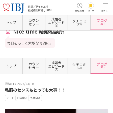
東証プライム上場
結婚相談所探しはIBJ
閲覧履歴
キープ
メニュー
成婚者
カウン
ブログ
クチコミ
ホーム
熊本県の結婚相談所
熊本県熊本市
熊本県熊本市南区
Nice time 結婚相談所
トップ
エピソード
セラー
(31)
(23)
(7)
Nice time 結婚相談所
毎日をもっと素敵な時間に。
成婚者
カウン
ブログ
クチコミ
トップ
エピソード
セラー
(31)
(23)
(7)
投稿日：2026/03/10
私服のセンスもとっても大事！！
デート
自分磨き
男性向け