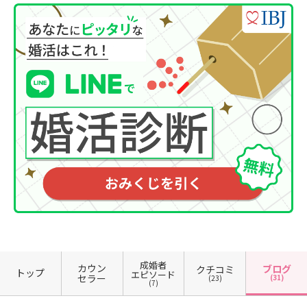
成婚者
カウン
ブログ
クチコミ
トップ
エピソード
セラー
(31)
(23)
(7)