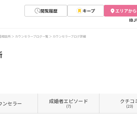
閲覧履歴
キープ
エリアから
IB
 結婚相談所
カウンセラーブログ一覧
カウンセラーブログ詳細
所
成婚者
エピソード
クチコ
ウン
セラー
(7)
(23)