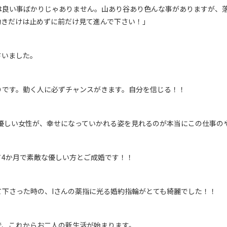
は良い事ばかりじゃありません。山あり谷あり色んな事がありますが、
動きだけは止めずに前だけ見て進んで下さい！」
さいました。
りです。動く人に必ずチャンスがきます。自分を信じる！！
優しい女性が、幸せになっていかれる姿を見れるのが本当にこの仕事のや
て4か月で素敵な優しい方とご成婚です！！
て下さった時の、Iさんの薬指に光る婚約指輪がとても綺麗でした！！
で、これからお二人の新生活が始まります。