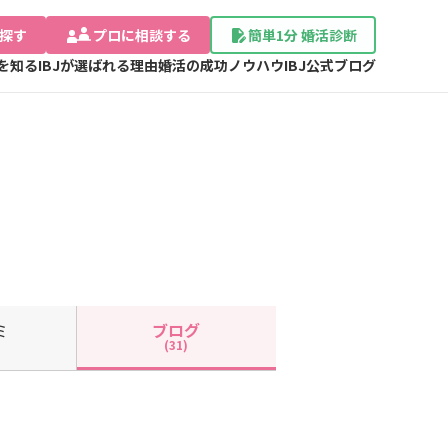
探す
プロに相談する
簡単1分 婚活診断
Jを知る
IBJが選ばれる理由
婚活の成功ノウハウ
IBJ公式ブログ
ミ
ブログ
(31)