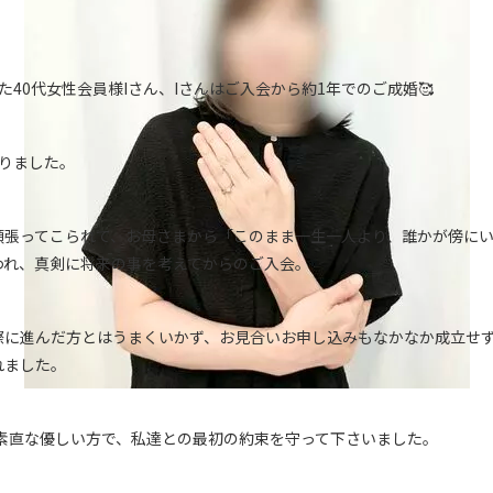
た40代女性会員様Iさん、Iさんはご入会から約1年でのご成婚🥰
りました。
頑張ってこられて、お母さまから「このまま一生一人より、誰かが傍に
われ、真剣に将来の事を考えてからのご入会。
際に進んだ方とはうまくいかず、お見合いお申し込みもなかなか成立せ
れました。
に素直な優しい方で、私達との最初の約束を守って下さいました。