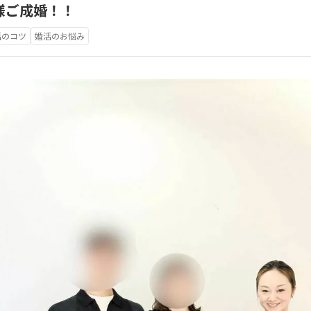
様ご成婚！！
活のコツ
婚活のお悩み