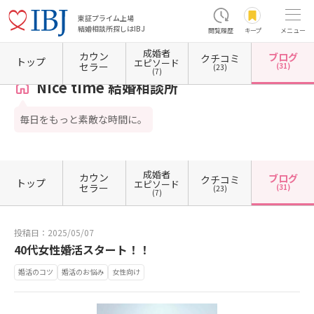
東証プライム上場
結婚相談所探しはIBJ
閲覧履歴
キープ
メニュー
成婚者
カウン
ブログ
クチコミ
ホーム
熊本県の結婚相談所
熊本県熊本市
熊本県熊本市南区
Nice time 結婚相談所
トップ
エピソード
セラー
(31)
(23)
(7)
Nice time 結婚相談所
毎日をもっと素敵な時間に。
成婚者
カウン
ブログ
クチコミ
トップ
エピソード
セラー
(31)
(23)
(7)
投稿日：2025/05/07
40代女性婚活スタート！！
婚活のコツ
婚活のお悩み
女性向け