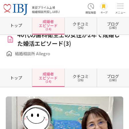
東証プライム上場
結婚相談所探しはIBJ
閲覧履歴
キープ
メニュー
成婚者
クチコミ
ブログ
ホーム
神奈川県の結婚相談所
神奈川県横浜市
神奈川県横浜市港北区
神奈川県横浜市
トップ
エピソード
(26)
(160)
(14)
40代の歯科衛生士の女性が2年で成婚し
た婚活エピソード(3)
結婚相談所 Allegro
成婚者
クチコミ
ブログ
トップ
エピソード
(26)
(160)
(14)