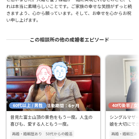
れは本当に素晴らしいことです。ご家族の幸せな笑顔がずっと続
きますよう、心から願っています。そして、お幸せを心からお祝
い申し上げます。
この相談所の他の成婚者エピソード
60代以上 / 男性
40代後半 / 
活動期間：6ヶ月
昔見た富士山頂の景色をもう一度。人生の
シングルマザ
喜びも、愛する人ともう一度。
娘を大切にで
再婚・婚姻歴あり
50代からの婚活
再婚・婚姻歴あ