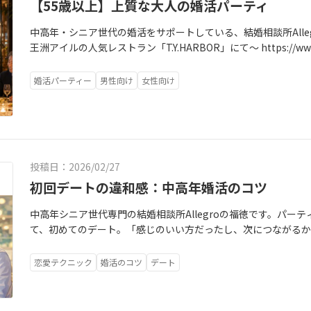
【55歳以上】上質な大人の婚活パーティ
中高年・シニア世代の婚活をサポートしている、結婚相談所Alle
王洲アイルの人気レストラン「T.Y.HARBOR」にて～ https://www.t
「上質な空間で、ゆっくり人柄を知る大人の出会い」です。大人
り、短い時間で判断することが苦手な方もいらっしゃると思いま
婚活パーティー
男性向け
女性向け
第一印象だけでなく、・一緒に食事を楽しめるか・自然に会話
この先の人生を穏やかに過ごせそうかということも大切です。今
時間をかけて、ゆっくり交流していただきます。お一人での参加
婚活パーティに慣れていない方にも安心してご参加いただける
洲アイルの運河沿いにある人気レストラン「T.Y.HARBOR」
投稿日：2026/02/27
間と、水辺ならではの落ち着いた雰囲気が魅力です。店内にはク
ビールを楽しめます。一人では少し訪れにくい、特別感のある
初回デートの違和感：中高年婚活のコツ
交流できる個室をご用意しました。おいしいお料理とお飲み物
中高年シニア世代専門の結婚相談所Allegroの福徳です。パーテ
りのある大人同士で、これからの人生につながる出会いを見つけ
て、初めてのデート。「感じのいい方だったし、次につながる
活パーティは、ただ集まって食事をするだけではありません。会
モヤっとする。・悪い人じゃないのに、なぜか疲れた・もう一
す。軽いテーマを使いながら会話をしていただき、初対面の緊張
が引っかかってしまった中高年婚活では、この初回デートの違
ークテーマは、・休日はどのように過ごしていますか・これか
恋愛テクニック
婚活のコツ
デート
によくあります。でもそれは、相手の欠点探しではなく、ご自
ーと一緒に楽しみたいことは何ですか・これからの人生で大切
スでもあるのです。車を出してくれた。段取りをしてくれた。
価値観が伝わる内容を予定しています。「何を話したらよいか
差し出しているものがあります。でも、ここが言葉にならない
いない」という方にも、話し始めるきっかけを用意しています