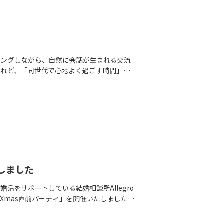
回デートは、上手に盛り上げるより、小さ
しむ会食です。お飲み物は、2時間の飲み放
初回から長時間一緒にいようとしたり、急
リングワイン・赤ワイン、白ワイン・各種
っと怖い」「疲れる」と感じたら、そこで止
、ソフトドリンクをご用意しています。会食
ご一緒して疲れるより、また会いたい気持
話しいただきます。お料理を取り分けたり、
かかりが残ったら、まずはこの2つだけ振り
ない、自然な気遣いや人柄が見えてくること
キングしながら、自然に会話が生まれる交流
行動を受け取れていたか）2.一緒にいて安心
います。会食後は、天候や気温がよけれ
けれど、「同世代で心地よく過ごす時間」な
トが完璧だったかよりも、「穏やかに気持ち
けでなく、並んで歩くことで、緊張がほぐ
イベントです。湘南の景色を楽しみながら・
トで感じた違和感は、相手を否定する材料で
る場合は、無理をせず、テラスまたは室内
して海沿いをウォーキング横並びで歩くと、
料です。中高年シニア世代の婚活で大切な事
は珈琲をいただきながら、落ち着いてご縁を
ります。気づけば笑い声が聞こえる…そんな
。そして、価値観が同じ人を探すより、違
事にお誘いしたい方・連絡先を交換したい方
囲気を楽しめるサザンカンフォートにて。お
した方が、ご縁は長く続きやすいのではない
当日、連絡先交換のタイミングを逃してしま
あと、江の島方面へとウォーキングを続けま
返ればいいのか分からない」そんな時こそ、
れまでのイベントでも、次のご縁が生まれて
企画が向いている方✔ウォーキングが好き✔自
ートの振り返りから、距離感や伝え方のアドバ
とした交流イベントを開催してきました。初め
世代とのご縁を広げたい✔サザンオールスタ
す。安心できる出会いを、安心できる進め
しんだりするうちに、自然と会話が弾んでい
を大切にしたい方におすすめです。【開催
https://allegro.j
話へ入ることができました」「婚活パーティ
上の独身男女募集人数：男女各6名（計12名）
催しました
ってみたい方と連絡先を交換できました」と
調整ができてからお申込みください。詳細・
もう一度やってみよう」と思えることもあ
た方や、福徳の仲介を通じて連絡先交換につ
をサポートしている結婚相談所Allegro
24春の湘南で、軽やかな一日を。ウォーキングの心地よ
不安を感じているなら、どうぞ、一度お話を
せることよりも、同じ時間を気持ちよく過ご
Xmas直前パーティ」を開催いたしました。
をお待ちしております。
な方も大丈夫です。中高年シニア世代専門の
す・60代を中心とした、同世代の方との出
名・女性14名と、ほぼ満席での開催となり
実状に合わせて、これからの婚活を一緒に考え
ナーと出会いたい・大人数の婚活パーティよ