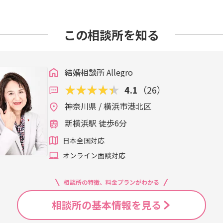
るお相手と出会い、週末婚からゆっくりと絆を育んでいらっしゃいま
分の思い込みに気づけないことがあります。「相手に合わせる
す。どちらの価値観も大事にできると素晴らしいですね。結婚
族との距離感、家事分担など…どれも一度で決めず、今日はこ
た。最後に、彼女がくださったことばを、そのまま載せておき
方にも安心して活動していただけるよう、プロフィール作成か
う思っていた方が、カウンセラーとのやり取りの中で、「無理
る存在がいること。お互いに「この人といると心が落ち着く」
悪い事ではありません。話し合って解決していく習慣を身に付け
でも、Allegroでなければ成婚退会は無理だったと今は思って
習・LINEのやりとりまで、一貫したサポートを行っています。
気づかれることもあります。中高年の婚活は、『恋愛』ではな
す。中高年の婚活は、焦らず、自分のペースで進めていけます。
し、結婚後の生活を幸せにしてくれます。若い頃は勢いで進め
さい。でも、ぜんぶをガチガチにしないでください。譲れない
この相談所を知る
Eや電話でいつでも対応しています。ご成婚後も3回まで無料相
す。とはいえ、成婚退会されるときには、お互いに愛し愛されて
ながりが欠かせません。「行ってきます」「行ってらっしゃい
めて考えます。自分の大事にしたい時間と価値観を言葉にするこ
ところで婚活するのが一番です。」60歳、専業主婦、再婚希望
家族との関係についても一緒に考えていきます。福徳は、JLC
お越しくださいます。だからこそ、同世代の気持ちを理解し、
葉を交わせる相手がいるだけで、毎日の風景がやわらかく変わってい
自分を知るほど、相手との相性も見えやすくなります。結婚相談
と難しい？」と思われるかもしれませんが、そうではありませ
定「婚活カウンセラー・スペシャリスト」資格を持ち、心理面
要なのです。横浜・新横浜の結婚相談所Allegro（アレグロ）で
を本気で叶えたい方のための結婚相談所です。3か月での成婚を
ません。ホテルラウンジでの模擬お見合い、電話・オンライン
れば進む」ケースです。・芯の条件を本人のことばで決める・幅を
ています。「もう年齢的に難しいのでは…」という方にこそ、
できるよう、一人ひとりの生活背景に合わせた婚活を行ってい
自分らしいペースで本当のパートナーシップを築くサポートをし
持ちが揺れた日のリカバリーまで。環境と段取りが整えば、人
を作る・つらいときは止まる・リフレッシュして再スタートする
結婚相談所 Allegro
す。 多くの方が最初に感じるのは「何をどうすればいいのか
く、これからをどう暮らすかを考える新しい選択です。50代・6
の一歩を踏み出してみてくださいね。あなたも「ただいま」と
体感されました。「最初のうちは、自分にできるか不安でした
で、会話の通じる再婚を手にされました。「今度こそ、幸せな
入会の説明会ではなく、「あなたのお話を伺う時間」です。✅ど
4.1
（26）
のものではなく、「お互いを支え合う関係を築く」ための活動で
ら、お話しをお聞かせくだ
もらうだけでも気持ちが軽くなりました。自分を変えるのでは
なら、同じように歩いてみませんか。Allegroの無料相談はこちらから👉 https://allegro.jp/in
はどんな流れなのか✅50代・60代でも出会いがあるのか✅料金
理し、時に背中を押していくのが、中高年専門カウンセラーの役
す。結婚を希望する同じ年代の方にも、あきらめずに一歩を踏み
うまくいかないと感じるとき、一人で考えているうちに気持ちが
神奈川県 / 横浜市港北区
セラーが一つずつ丁寧に説明してくれます。無理な勧誘もなく
ませんか？あなたの今の暮らしに合った婚活の形を、一緒に見
特別なものではありません。60代だからこそ、分かり合える関係
の少し誰かに話すだけで、気持ちが整理されて「もう一度やっ
ところから始められます。若い世代とは違い、50代・60代の婚
新横浜駅 徒歩6分
から👉 https://allegro.jp/inqury/
っていかれたように、婚活には「焦らないこと」と「自分が何
しょうか。もし今、あなたが婚活で迷ったり、不安を感じてい
家族、住まい、親の介護、相続、経済的なことなどなど‥‥、
パーティで緊張してしまう方、人前で話すのが苦手な方でも、
い。「何から始めたらいいか分からない」そんな方も大丈夫です。
日本全国対応
理解したカウンセラーがいるからこそ。横浜・新横浜エリアの「結婚
ば、会話は自然にできるようになります。まずは、デートを楽
roでは、経験豊富なカウンセラーがあなたの実状に合わせて、
の世代の生活スタイルや価値観に寄り添った婚活サポートを行
オンライン面談対応
う。そこから、将来の話に一歩ずつ進めば十分です。もし今、パ
らず、あなたに合った出会い方を、一緒に探していきましょう。
交際や家族との関係についても、安心して相談できる体制が整
るなら、結婚相談所という選択肢も考えてみてください。Alleg
ら↓👉 https://allegro.jp/inqury/ ☎電話でのご相談も受付中「相談に行くのは少し不安…」という方も大丈
婚と再婚を経験しています。再婚までの道のりは決して平坦では
進め方まで、《実践型サポート》をご用意しています。読者の方
夫。まずはお電話一本でもOKです。あなたの現状に合わせて、
相談所の特徴、料金プランがわかる
ように進まなかったり…。だからこそ、婚活者の方々が抱く不
に使われた「会話が広がる質問例」をご紹介します。✅「最近ど
イミング悪く出れなかった際には折り返しさせていただきます。
験を活かし、「もう一度、安心して人を好きになれる出会いの場を作
か？」✅「休日はどんなふうに過ごすことが多いですか？」✅「
ます。ご登録はこちらから↓ https://lin.ee/1xYFQYj
相談所の基本情報を見る
げました。婚活業界に携わって25年、これまで2000名以上の
いることはありますか？」✅「行ってみたいところや、もう一度
きました。その経験を通して培った「聴く力」と「寄り添う姿