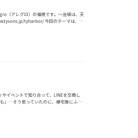
gro（アレグロ）の福徳です。～会場は、天
ysons.jp/tyharbor/ 今回のテーマは、
数の婚活パーティで、次々とお相手が替わ
す。特に中高年・シニア世代の婚活では、
が続くか・相手への気遣いが感じられるか・
回は男性8名・女性8名程度の少人数で、約4
、大歓迎です！！恋愛経験が少ない方や、
よう、福徳が進行いたします。会場は、天王
です。倉庫をリノベーションした開放感のある空
ラフトビールの醸造所があり、自社醸造の
水辺のレストランですが、今回は落ち着いて
を楽しみながら、経済的にも精神的にもゆと
ィやイベントで知り合って、LINEを交換し
ていただきたいと思っています。今回の婚
かも」…そう思っていたのに、帰宅後にふと
食の前に、約1時間のトークタイムを設けま
度会うかどうか、迷ってしまう・些細なこと
をやわらげてから、お食事へ進みます。ト
和感がきっかけで、ご縁が終わることが本当
ら行ってみたい場所はありますか・パートナ
身の「大切にしたい感覚」を確認するチャン
にしたい時間は何ですかなど、自然に人柄や
時間を作って会いに行った。どちらも相手に
分からない」「異性との会話にあまり慣れて
と・「配慮が足りない人なのかな」・「大切
ので、どうぞご安心ください。トークタイム