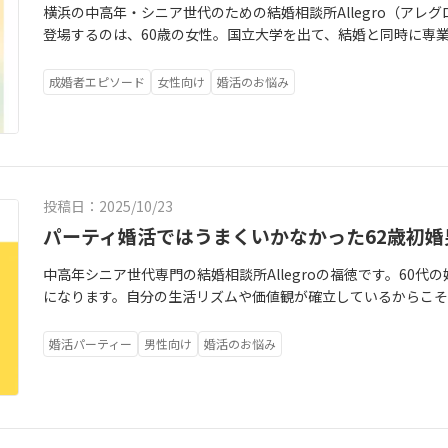
た先にあるかもしれません。天王洲アイルの水辺で、皆さまをお待ちしておりま
横浜の中高年・シニア世代のための結婚相談所Allegro（アレ
じゃない？」と感じている方にこそ読んでいただきたいブログを
p/?pid=26少人数での開催となります。ご興味をお持ちいた
登場するのは、60歳の女性。国立大学を出て、結婚と同時に専
にならない”と思っていませんか？】 https://marrige-saikon.net/blog/20251207 -5901/皆さまの心が少し
い。
す。「再婚したい」というよりも、「今度こそ幸せに終わりた
軽くなるような内容です。📩パーティお申込みはこちら（残席2名）👉https
た。離婚の手続きが終わった日の夜、彼女はいつもと同じよう
が埋まり次第、受付終了となります。最後に年末は、出会いを求
成婚者エピソード
女性向け
婚活のお悩み
のあと、部屋全体がふっと明るくなる。だけど、その明るさでや
かい料理、おだやかな空間、そして程よい距離感の会話。「こ
ちになったそうです。「寂しくて婚活したいのではない、今度
ただけるよう、心を込めて準備を進めています。どうぞ、今年のX
女は何度も言葉にしました。前のご主人との結婚生活は、振り
ただけたら嬉しいです。ご参加を心よりお待ちしております。
あるけれど、「夫婦でいた」という実感が少なかったそうです。
し」ではなく「ここから始める」というスタートラインでした
投稿日：2025/10/23
することもありますが、彼女の場合は逆で、離婚してすぐに動
に独立し、同じ有名私立大学を出て一流企業で働き、2年前にご
パーティ婚活ではうまくいかなかった62歳初婚
あげられた。じゃあ、私は？」ここで、自分の人生を真ん中に置
中高年シニア世代専門の結婚相談所Allegroの福徳です。 60
は全国にある大手の結婚相談所。最初の3か月は紹介も多く「こ
になります。自分の生活リズムや価値観が確立しているからこ
る頃からサポートが少しずつ減っていきます。お見合いが終わ
か」を見極めることが大切です。今回ご紹介するのは、62歳の
ない。「もっと◯◯したらよかったですよ」という具体がサポ
です。再雇用で今も現役として働き、年収は600万円ですでに
行く。次第に、「活動しているのに成長していない感じ」が彼
婚活パーティー
男性向け
婚活のお悩み
産形成もしっかりできていらっしゃいます。学生時代から男子
ーティやイベントにも行ってみたそうです。けれど、彼女が希望
方で「女性とどう話せばいいのか分からない」という不安があり
んと話ができる人」と出会える機会はそう多くはありませんで
うまくいかなかった、そこからの再出発です。数分ごとに相手が
ってみないと分からない」この『ギャンブル感』に、だんだん
安心した瞬間、頭が真っ白になる。そんなことが重なり、何度
なかったのは、心の奥に「これで終わりたくない」という気持