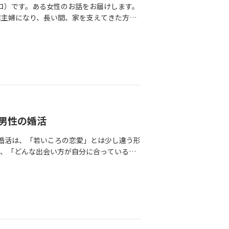
す。 https://obs.allegro.j
グロ）です。ある女性のお話をお届けします。
書きました。【結婚相談所の出会いは“恋愛
だけましたら、ぜひお早めにお申し込みくださ
業主婦になり、長い間、家を支えてきた方で
い」と表現したほうが近い、そんな方でし
://obs.allegro.jp/?pid=22お席
に部屋の電気をつけました。カチッという音
める方が1年で最も増える時期です。あたた
けに部屋が広く感じて、ぽつんとした気持
ういう出会い方も心地いいな」そう思ってい
こそ、人を信じられる関係で暮らしたい」彼
masは“ふたり”で迎えるきっかけにしてい
返ってみれば「結婚していた」という事実は
だから彼女にとっての婚活は、「やり直
。よく「時間を置いてから婚活を」とお伝え
き出しました。というのも、息子さんはすで
結婚もされています。「子どもは幸せにして
男性の婚活
くことを決めたのです。最初に登録したの
代の婚活は、「若いころの恋愛」とは少し違う形
の調子なら」と思えたのですが、半年をすぎ
そ、「どんな出会い方が自分に合っているの
っても「うまくいかなかった理由」が分から
これまでご結婚の経験のない初婚男性会員様
ートや振り返りがないまま、次のお見合いに
駅近のマンションを所有されていて、老後の資
女を疲れさせていきました。並行して婚活パ
校、就職後も男性ばかりの職場で過ごし、一
している「ある程度の教養があって、ちゃ
、婚活パーティでは緊張で言葉が続かず、
した。「行ってみて、今日いるかどうかは行
入れ替わるパーティ形式で、相手の笑顔に
と心がすり減ってしまいます。それでもやめ
参加しても、連絡先交換に至らない日が続き
ちがずっと燃えていたからです。そんなある