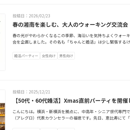
にされていない気がする」そんな印象に変わりやすいのです。初
で少し打ち解けた後は、コース料理（とりわけ）とお飲み物を楽
な感謝が自然に言えるか・言われたかの方が、ずっと大切です。
題をご用意しています。・自社醸造のクラフトビール・スパーク
投稿日：2026/02/23
に距離を詰めすぎたり。悪気がなくても、受け取る側が「ちょ
アルコール・ソフトドリンク各種お酒を召し上がらない方にも
まってしまいます。中高年の出会いは、焦らずゆっくり。長時間
春の湘南を楽しむ、大人のウォーキング交流会
中は、30分ごとにお席を替えながら、できるだけ多くの方とお
ちが残る終わり方がいちばんうまくいきます。もし帰宅後に引っ
お飲み物を選んだりする中では、プロフィールだけでは分から
春の光がやわらかくなるこの季節、海沿いを気持ちよくウォー
返ってみてください。1.「ありがとう」は言えていたか（相手の
もあります。食後には、デザートと紅茶または珈琲もご用意して
会を企画しました。その名も「ちゃんと婚活」は少し緊張する
できたか（無理していなかったか）割り勘かどうか、エスコー
ば、天王洲アイルの水辺を少し散策します。向かい合って話すだ
ら参加してみたい。そんな45歳以上の皆さまへ向けた、少人数
よく時間を共有できたか」そこがいちばん大事です。初回デー
れ、自然な会話が生まれることもあります。暑さや雨の影響があ
当日は茅ヶ崎駅に集合し、・サザン神社やサザンビーチを経由
はありません。自分が「どんな関係だと心がラクか」を知る材
でのフリートークに変更します。最後は、デザートと紅茶また
婚活パーティー
女性向け
男性向け
視線を合わせ続けなくてもいい分、自然体で会話がしやすくな
は、婚活は、正解探しではなく、歩み寄れる相手を見つける作業
振り返る時間です。・もう少しお話ししてみたい方・次のお食
時間を過ごすのはいかがでしょうか。ランチは、湘南らしい雰
いがあっても気持ちよく過ごせる相手かどうか。そこを大切に
がいらっしゃいましたら、この時間を大切にお使いください。
食事しながらおしゃべりも楽しみ、ゆっくりと距離が縮まった
でしょうか。「毎回どこかでモヤっとしてしまう」「どう振り
った場合は、イベント後に福徳が仲介することも可能です。こ
す。無理のないペースで進みますのでご安心ください。👣この
ひとりで悩まずに整理してみませんか。Allegroでは、初回デ
いますAllegroでは、これまでにも中高年・シニア世代を中心
然の中でリフレッシュしたい✔少人数で落ち着いて話したい✔同
イスまで、中高年・シニア世代に合わせたサポートを行っていま
は緊張されていた方も、一緒に食事をしたり、共通の体験を楽
投稿日：2025/12/21
ーズが好き！「条件」だけでなく、一緒に過ごす時間の心地よさ
方で。次の一歩を、中高年シニア世代専門の婚活のプロと一緒に整えていきましょう。👉 
きます。参加者様からは、「一人で参加しましたが、自然に会
概要】日時：3月28日（土）集合場所：茅ヶ崎駅対象：45歳以
【50代・60代婚活】Xmas直前パーティを開
p/inqury/ 婚活がうまくいかないと感じるとき、一人で考えているうちに気持ちが沈んでしまうこともありま
というより、楽しい大人の食事会のようでした」「次にまた会
※少人数制のため、定員になり次第締切となります。※予定の
す。でも、ほんの少し誰かに話すだけで、気持ちが整理されて「
いうお声もいただいています。イベント後に交際へとへ進まれ
こんにちは。横浜・新横浜を拠点に、中高年・シニア世代専門で婚活
お申込みはこちらからhttps://obs.allegro.jp/?pid=
るのではないでしょうか。もし今、あなたが婚活で迷ったり、
ながった方もいらっしゃいます。出会いは、最初から完璧に話
（アレグロ）代表カウンセラーの福徳です。先日、恵比寿にて「
さとともに、新しいご縁を広げてみませんか。皆さまのご参加
お聞かせください。「何から始めたらいいか分からない」そん
せることから始まるのだと思います。このような方におすすめで
当日は冷たい雨が降り、気温も低い一日となりましたが、男性14
結婚相談所Allegroでは、経験豊富なカウンセラーがあなたの
会いを希望している・これからの人生を一緒に楽しめるパート