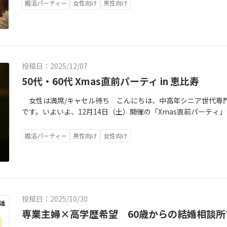
ました。（男性お一人が、直前にぎっくり腰を発症され、やむ
ていきます。焦らず、あなたに合った出会い方を、一緒に探して
婚活パーティー
女性向け
男性向け
り、少人数でゆっくり話したい・恋愛経験が少なく、異性との
らず、皆さまが時間通りにお集まりくださり、終始、和やかで落
予約はこちらから↓👉 https://allegro.jp/inqury/ ☎電話でのご相談も受付中「相談に行くのは少し不安…」
ながら、自然に相手を知りたい・経済的にも精神的にも自立し
今回のパーティでは、4名テーブルにて、男性2名ずつがお席を移
という方も大丈夫。まずはお電話一本でもOKです。あなたの現
空間で、落ち着いた婚活をしたい・クラフトビールやワイン、お
ただくスタイルを取りました。50代・60代中心の集まりという
伝えします。タイミング悪く出れなかった際には折り返しさせて
んどです。スタッフが会話や席替えをサポートしますので、初参
丁寧に聞き合う、大人世代らしい交流の時間となったように感
もお受けしています。ご登録はこちらから↓ https://lin.ee/1xYFQ
日：2026年8月8日（土）時間：17時30分～21時30分会場：T.Y
話が続いた」「落ち着いて話ができた」というお声も多くいた
象：55歳以上の独身男女募集人数：男性8名・女性8名程度現在
投稿日：2025/12/07
ったのは、年齢差のあるカップルが複数誕生したことです。・年齢
ともに、引き続きお申し込みをお待ちしております。早割は、7月2
ル・同年代同士のカップル50代・60代の婚活の場でしたが、清
50代・60代 Xmas直前パーティ in 恵比寿
価 12,000円女性：早割9,500円 → 定価 10,000円
事から、年齢よりも「一緒にいて心地よいかどうか」「価値観
人的な諸費用は料金に含まれません。会食・2時間飲み放題・食
女性は満席/キャセル待ち こんにちは、中高年シニア世代専門の
左右する出会いが多かったと実感しました。すでに連絡先を交
れます。一般的な短時間の婚活パーティと比べると、参加費は少
です。いよいよ、12月14日（土）開催の「Xmas直前パーテ
ゃいます。Allegroのパーティでは、「話したけれど、連絡先
室で、コース料理と多彩なお飲み物を楽しみながら、約4時間を
りましたが、恵比寿らしい落ち着いた雰囲気と、あたたかい照明
に、ワンモアチャンス（連絡先仲介）を設けています。今回も
間で第一印象だけを判断するのではなく、会話やお食事を通じ
たりの空間が整っております。🔴女性は満席、キャンセル待ち
がった方がいらっしゃいました。その男性からは、「1年の最後
婚活パーティー
男性向け
女性向け
画です。価格だけではなく、そこで過ごす時間や出会いの質を
り、現在はキャンセル待ち2名様。年齢のバランスもとても良く、
ました」という、嬉しいメッセージをいただいています。50代・
嬉しく思います。・男女ともに55歳以上の方・真面目な出会い
だける企画になりそうです。🔵男性は残席あと2名様「今年の
然に訪れることは、正直なところ多くありません。だからこそ
態にある方、配偶者のいる方はご参加いただけません・男性は
が少しでもある方には、ぜひ参加していただきたいパーティで
て動いてみよう」その一歩が、大きな変化につながります。今
生活に経済的な不安のない方・お相手を尊重し、節度を持って交流し
は貸切でご用意しました。落ち着いた雰囲気の中で、自然にお話
なご縁が生まれています。次回は、2026年1月31日（土）13:
方もお申し込みいただけます。「参加してみたいけれど、一人で
駅（JR／日比谷線）徒歩1〜2分●お食事＋フリードリンク●全員
中心・大人の恋、スタート！！】〜ひとりよりふたりが良い方
配」「婚活パーティに慣れていない」そのような方にこそ、ご
投稿日：2025/10/30
円～1500円相当のプレゼント交換のミニ企画付きクリスマス
細・お申込みはこちらhttps://obs.allegro.jp/?pid=
そうとしなくても大丈夫です。笑顔であいさつをして、お相手の
内容です。❤恋愛中の結婚相談所会員さまからの近況パーティよ
専業主婦×高学歴希望 60歳からの結婚相談所
か。
めてみてください。この先の人生を一緒に歩める未来のパート
だいま“クリスマス・プロポーズ目前”の方もいらっしゃいます