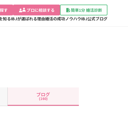
探す
プロに相談する
簡単1分 婚活診断
Jを知る
IBJが選ばれる理由
婚活の成功ノウハウ
IBJ公式ブログ
ブログ
(160)