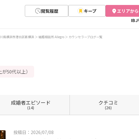
閲覧履歴
キープ
エリアから
IB
川県横浜市港北区新横浜
結婚相談所 Allegro
カウンセラーブログ一覧
上が50代以上）
成婚者
エピソード
クチコミ
(14)
(26)
投稿日：2026/07/08