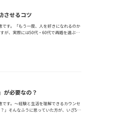
ぱり一人より誰かと過ごしたい」という思
で「横浜 60代 再婚 相談所」と検索し
静けさ、休日に誰とも話さない。どこに行く
門」「一人ひとりに合わせて」「模擬お見合
してみよう」と、結婚相談所の門を叩く決
功させるコツ
ら、年齢で切られたり、若い人と同じやり
行うわけではありません。お一人おひとりの課
年齢を重ねた婚活は、若い世代の婚活とは違
福徳です。「もう一度、人を好きになれるのか
が続かない」「LINEのやり取りがぎこち
談を申し込んでくださいました。※ここ、実は
すが、実際には50代・60代で再婚を選ぶ方
。たとえば、実際のホテルラウンジを使った
みたけど、途中からサポートが薄くなったの
選択です。だからこそ、これまでの経験を
り、プロフィールの活かし方など、本番に
いです。初回のカウンセリングで、彼女は
では、短期間（3か月ほど）でのお見合いか
った方も、2回目にはアイコンタクトやうな
の方がいいんです。わがままかもしれません
り、「お互いの気持ちを日常にしていく」
実感される方が多いです。また、お見合い
でした。ご両親も、兄弟も、元夫も、息子さ
す。再婚を考えるとき、「もう頑張りたく
り取りについてもフォローしています。「相
のある話題、ニュースの見方、言葉の選び
いや初デートでは、どうしても緊張してしま
いけれど、どんな内容を送ればいいか迷う」
にとっての「高学歴希望」は、「話が通じる
い」ではなく、「感じのいい自分」を意識す
え、自然なコミュニケーションにつながるよ
ちらからもこうお伝えしました。「その条
場。第一印象は、その後の関係を左右する大
ラインでの振り返りを行い、「どの話題で相
と出会いが細くなるので、専門職・法律・研
いたい」と思う気持ちは大切ですが、相手に
たか」など、具体的に整理します。お断り
みませんか？」芯は残して、幅を持たせ
たとえば、・明るいトーンで話す・清潔感の
」が必要なの？
どう試すかと前向きに変えていきます。最
事です。彼女は国立大卒ですし、言葉はとて
重ねが、「また会いたい」と思われるきっか
が硬い」「質問が少ない」など具体的だった
急に、正解を探す話し方になってしまう。
福徳です。～経験と生活を理解できるカウンセ
ことです。自分では気づかないクセや、無
にはお見合い成立数が増え、プレ交際へと進
が出てきて、ついたくさん話し過ぎてしまう
？」そんなふうに思っていた方が、いざ50
を練習したり、会話の録音を聞いてみたり
ます。プレ交際に進んだお相手は、県内在住
模擬お見合いをご案内しました。座る位
わからない”と戸惑われることが少なくあり
見ることで気づくことがあります。また、
や近所の散歩道など、身近な話題を穏やかに
など。そしてなにより、「少しの時間受け
ースは年々増えています。ただし、その活動に
思う？」と聞いてみるのも良い方法です。意
の話になると、少し表情をほころばせなが
らいました。「沈黙って、相手のことを考
高年世代の生活や価値観を理解できるカウン
llegroの会員様の中でも、「最初は自分
説明が丁寧です。彼は、お相手女性のお話
この笑い方が出てくると、婚活は一気にや