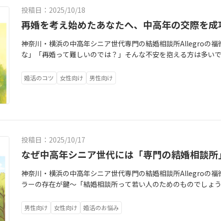
ました。「自分には無理かもしれない」という思いと、「やっ
夜、寝るには早いけれど、気持ちはちょっと沈んでいる。スマホ
投稿日：2025/10/18
い。その間で揺れる日々でした。帰宅して照明をつけたときの
たら、Allegroのブログが出てきました。「中高年・シニア専
にもひとり…小さな違和感が積み重なり、「自分に合う方法を試
再婚を考え始めたあなたへ、中高年の交際を成
い」…。大手ではあまり見かけない言葉が並んでいて、「ここな
心に至りました。Allegroでは、すべての方に同じサポートを
方を押し付けられたりはしないのかも」と感じたそうです。「
神奈川・横浜の中高年シニア世代専門の結婚相談所Allegroの
題を丁寧に確認し、会話に苦手意識を持つ方や、過去の婚活で「話
う」この一文が決め手になって、彼女はAllegroへ無料婚活相
な」「再婚って難しいのでは？」そんな不安を抱える方は多いで
ない」と感じてきた方には、実践的な練習を取り入れています
当相談所にはよくあるパターンで、「大手で6か月〜1年やって
が年々増えています。再婚は、やり直しではなく、新しい人生の
模擬お見合いでは、座り方や第一声の置き方、メニューのやり取
で、小さめで中高年専門のところを探した」という方は本当に多
活かして、より心地よい関係を築いていけるのです。結婚相談所
近い雰囲気で会話を体験していただきます。初めは緊張で不安だ
少し申し訳なさそうにこう言いました。「私、やっぱり高学歴
婚活のコツ
女性向け
男性向け
ら成婚を目指す方も多くいらっしゃいます。スピード婚というよ
ずきが自然にできるようになり、「少し話せた」という手応えを
が…」よく分かります。でも、それは『見栄』ではありません
ことができる人が、自然と結婚にたどりついているなとみていま
後やプレ交際中のサポートとして、電話での話し方やLINEのや
んも彼女自身も高学歴なのです。日々の会話のスピードや興味
ない」「自然体でいきたい」と思う方も多いでしょう。お見合
手にどんな言葉を返したらよいか分からない」「LINEを続けた
方…そういうものが、自然とそこに揃っています。だから彼女
います。そのときに大事なのは、「素のままの自分でいればい
といった悩みに対して、実際の文面例や会話の流れを一緒に考
人と暮らしたい」という、とても素直な希望でした。なのでこ
ることです。婚活は、これからの人生を共に歩むお相手を探す
うにアドバイスしています。本番のお見合い後は、電話やオン
件、外さなくて大丈夫ですよ。ただ、大学名だけにしてしまう
投稿日：2025/10/17
切なスタートになります。「ありのままの自分を分かってもら
手の表情がにこやかになったか」「沈黙の後にどう話題をつなげ
究・理工・教育など、勉強を続けてきたタイプの方も候補にして
とって心地よく映る努力をしてこそ、伝わる自分になります。
なぜ中高年シニア世代には「専門の結婚相談所
されないお見合いを目指して、うまくいかなかった経験も、次に
る。ここを一緒に考えるのが、実は中高年の婚活ではとても大
ある服装を選ぶ・相手の話を最後まで聞くこうした小さな積み
初の2か月はお断りが続きました。けれど、理由が「緊張で表情
もていねいです。でも、久しぶりに初対面の男性を前にすると、
神奈川・横浜の中高年シニア世代専門の結婚相談所Allegroの
けになります。そしてもう一つ大事なのが、自分を客観的に見る
ため、次の課題が分かり、改善が加速していきました。3か月目
何か言わなきゃ、気まずくなる、嫌われるかも…そんな気持ち
ラーの存在が鍵～「結婚相談所って若い人のためのものでしょう
意識の態度が印象を左右していることもあります。鏡の前で笑顔
めるようになりました。この変化が、会員様の自信につながり
のです。そこで、必要な方にだけ行っているホテルラウンジでの
代・60代になって婚活を考えると、“自分の年齢に合う相談所が
するのもおすすめです。最初は少し照れますが、第三者の目線で
の58歳再婚女性様。落ち着いた話し方の女性で、季節の移ろい
置、最初の一言、メニューのときの会話、プロフィールの拾い方
ません。実はいま、50代・60代・70代の方が婚活を始めるケ
まわりの話しやすい友人や職場の同僚に、「第一印象ってどう
楽しめる方でした。甘いものが好きで、おすすめの和菓子屋さん
男性向け
女性向け
婚活のお悩み
止めて、一言添えて、質問する」この小さなコツを体で覚えても
は若い世代とはまったく違う現実があります。だからこそ、中
外と客観的な意見から、自分の魅力が見えてくることもあります。A
らおしゃべりする、そんな明るさのある女性です。彼は理系的で
える時間なんですね」彼女はそう言って、ちょっと笑いました。