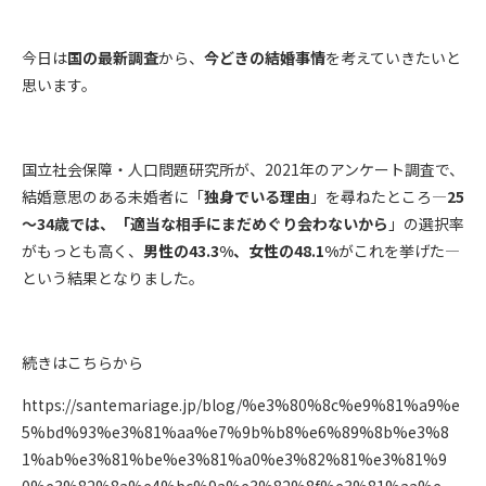
今日は
国の最新調査
から、
今どきの結婚事情
を考えていきたいと
思います。
国立社会保障・人口問題研究所が、2021年のアンケート調査で、
結婚意思のある未婚者に「
独身でいる理由
」を尋ねたところ―
25
～34歳では、「適当な相手にまだめぐり会わないから
」の選択率
がもっとも高く、
男性の43.3%、女性の48.1%
がこれを挙げた―
という結果となりました。
続きはこちらから
https://santemariage.jp/blog/%e3%80%8c%e9%81%a9%e
5%bd%93%e3%81%aa%e7%9b%b8%e6%89%8b%e3%8
1%ab%e3%81%be%e3%81%a0%e3%82%81%e3%81%9