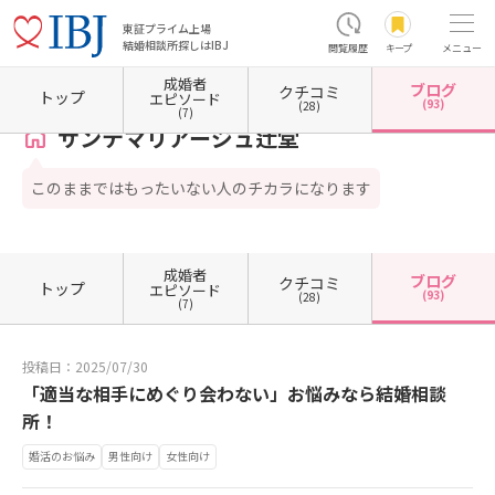
東証プライム上場
結婚相談所探しはIBJ
閲覧履歴
キープ
メニュー
成婚者
ブログ
クチコミ
ホーム
神奈川県の結婚相談所
神奈川県藤沢市
サンテマリアージュ辻堂
カウンセラー
トップ
エピソード
(93)
(28)
(7)
サンテマリアージュ辻堂
このままではもったいない人のチカラになります
成婚者
ブログ
クチコミ
トップ
エピソード
(93)
(28)
(7)
投稿日：2025/07/30
「適当な相手にめぐり会わない」お悩みなら結婚相談
所！
婚活のお悩み
男性向け
女性向け