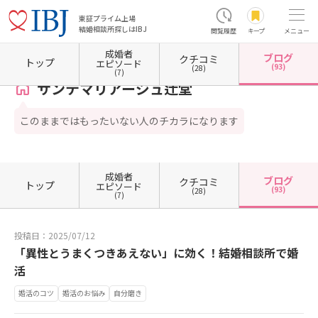
東証プライム上場
結婚相談所探しはIBJ
閲覧履歴
キープ
メニュー
成婚者
ブログ
クチコミ
ホーム
神奈川県の結婚相談所
神奈川県藤沢市
サンテマリアージュ辻堂
カウンセラー
トップ
エピソード
(93)
(28)
(7)
サンテマリアージュ辻堂
このままではもったいない人のチカラになります
成婚者
ブログ
クチコミ
トップ
エピソード
(93)
(28)
(7)
投稿日：2025/07/12
「異性とうまくつきあえない」に効く！結婚相談所で婚
活
婚活のコツ
婚活のお悩み
自分磨き