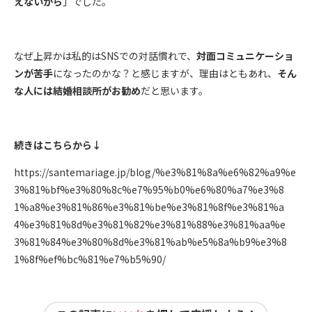
えないから
」でした。
なぜ上昇かは私的はSNSでの対話慣れで、
対面コミュニケーショ
ンが苦手
になったのかな？と感じますが、理由はともあれ、
そん
な人には結婚相談所がお勧め
だと思います。
続きはこちらから↓
https://santemariage.jp/blog/%e3%81%8a%e6%82%a9%e
3%81%bf%e3%80%8c%e7%95%b0%e6%80%a7%e3%8
1%a8%e3%81%86%e3%81%be%e3%81%8f%e3%81%a
4%e3%81%8d%e3%81%82%e3%81%88%e3%81%aa%e
3%81%84%e3%80%8d%e3%81%ab%e5%8a%b9%e3%8
1%8f%ef%bc%81%e7%b5%90/