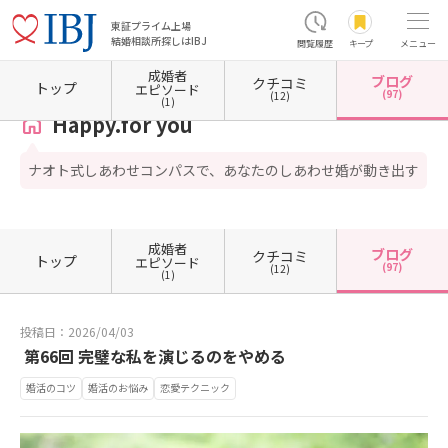
東証プライム上場
結婚相談所探しはIBJ
閲覧履歴
キープ
メニュー
成婚者
ブログ
クチコミ
ホーム
神奈川県の結婚相談所
神奈川県鎌倉市
Happy.for you
カウンセラーブログ一
トップ
エピソード
(97)
(12)
(1)
Happy.for you
ナオト式しあわせコンパスで、あなたのしあわせ婚が動き出す
成婚者
ブログ
クチコミ
トップ
エピソード
(97)
(12)
(1)
投稿日：2026/04/03
第66回 完璧な私を演じるのをやめる
婚活のコツ
婚活のお悩み
恋愛テクニック