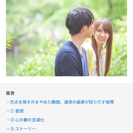
目次
欠点を隠すのをやめた瞬間、運命の歯車が回りだす秘策
① 冒頭
② 心の癖の言語化
③ ストーリー