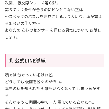
次回、 仮交際シリーズ第６弾。
第６７回：条件が合うのにピンとこない正体
～スペックのパズルを完成させるより大切な、魂が震え
る出会いの作り方～
あなたの 安心のセンサー を信じる勇気について お話し
します。
⑪ 公式LINE導線
頭では 分かっているけれど。
どうしても 仮面を脱ぐのが怖い。
本当の私を知られたら 誰もいなくなって しまう気がす
る。
そんなふうに 暗闇の中で一人 震えているあなたへ。
大丈夫です。 あなたがこれまで どれほど孤独に耐え 頑