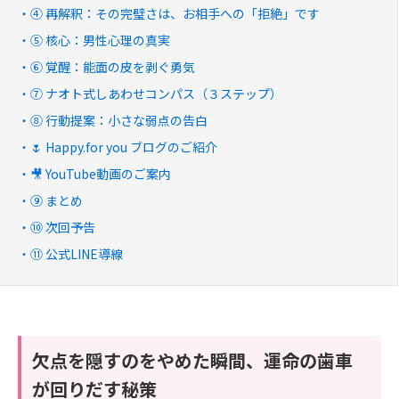
④ 再解釈：その完璧さは、お相手への「拒絶」です
⑤ 核心：男性心理の真実
⑥ 覚醒：能面の皮を剥ぐ勇気
⑦ ナオト式しあわせコンパス（３ステップ）
⑧ 行動提案：小さな弱点の告白
🌷 Happy.for you ブログのご紹介
🎥 YouTube動画のご案内
⑨ まとめ
⑩ 次回予告
⑪ 公式LINE導線
欠点を隠すのをやめた瞬間、運命の歯車
が回りだす秘策