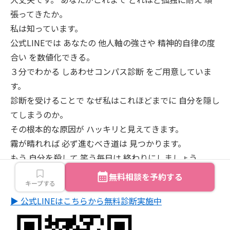
張ってきたか。
私は知っています。
公式LINEでは あなたの 他人軸の強さや 精神的自律の度
合い を数値化できる。
３分でわかる しあわせコンパス診断 をご用意していま
す。
診断を受けることで なぜ私はこれほどまでに 自分を隠し
てしまうのか。
その根本的な原因が ハッキリと見えてきます。
霧が晴れれば 必ず進むべき道は 見つかります。
もう 自分を殺して 笑う毎日は 終わりにしましょう。
あなたがあなたらしく 深く深呼吸できる未来を。
無料相談を予約する
キープする
一緒に 見つけに行きませんか。
▶ 公式LINEはこちらから無料診断実施中