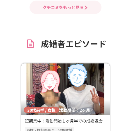
した。 代
プじゃなかったり 苦い思い出が会っ
クチコミをもっと見る
もらえて
ですが、私のこと分かってくれてる
きる素敵な
と思うタイプの方を紹介してくれる
優しい奥様
嬉しいです！
、代表の
守ろうと
成婚者エピソード
30代前半 / 女性
活動期間：2ヶ月
短期集中！活動開始１ヶ月半での成婚退会
再婚・婚姻歴あり
短期成婚