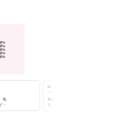
00%
0%
0%
0%
0%
瞳
5.0
1ヵ月前
 私
身内の婚活サイト探しで辿り着きまし
どあ
た。 明るく親身なサポートで、安心して
タイ
利用できています。 また進捗があれば口