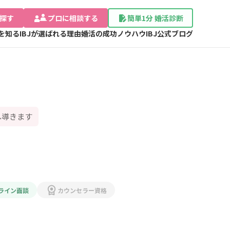
探す
プロに相談する
簡単1分 婚活診断
Jを知る
IBJが選ばれる理由
婚活の成功ノウハウ
IBJ公式ブログ
へ導きます
ライン面談
カウンセラー資格