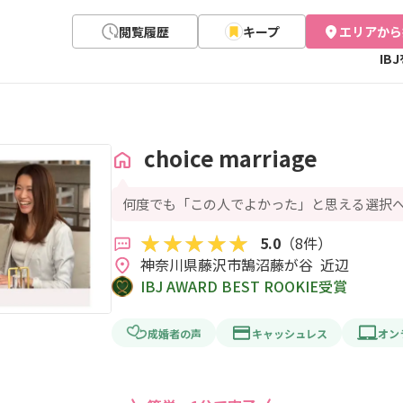
閲覧履歴
キープ
エリアから
IB
choice marriage
何度でも「この人でよかった」と思える選択
5.0
（8件）
神奈川県藤沢市鵠沼藤が谷  近辺
IBJ AWARD BEST ROOKIE受賞
成婚者の声
キャッシュレス
オン