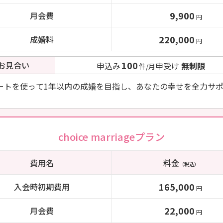
9,900
月会費
円
220,000
成婚料
円
100
お見合い
申込み
申受け
無制限
件/月
ートを使って1年以内の成婚を目指し、あなたの幸せを全力サ
choice marriageプラン
費用名
料金
（税込）
165,000
入会時初期費用
円
22,000
月会費
円