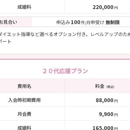
220,000
成婚料
円
100
お見合い
申込み
申受け
無制限
件/月
ダイエット指導など選べるオプション付き。レベルアップのた
ポート
２０代応援プラン
費用名
料金
（税込）
88,000
入会時初期費用
円
9,900
月会費
円
165,000
成婚料
円