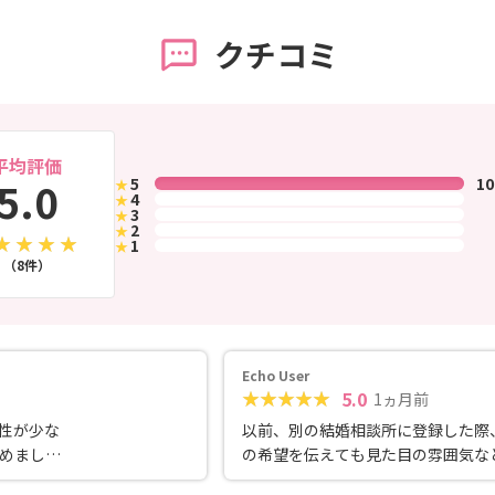
クチコミ
平均評価
5.0
5
1
★
4
★
3
★
2
★
1
★
（8件）
Echo User
5.0
1ヵ月前
性が少な
以前、別の結婚相談所に登録した際、
めまし
の希望を伝えても見た目の雰囲気な
婚願望があ
まり伝わらず 紹介してくださる方が