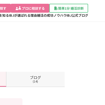
探す
プロに相談する
簡単1分 婚活診断
Jを知る
IBJが選ばれる理由
婚活の成功ノウハウ
IBJ公式ブログ
ブログ
(14)