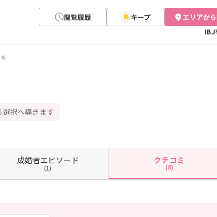
閲覧履歴
キープ
エリアから
IB
一覧
る選択へ導きます
成婚者
エピソード
クチコミ
(8)
(1)