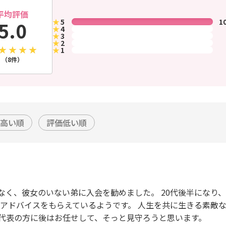
平均評価
★
5
1
5.0
★
4
★
3
★
2
★
1
（8件）
高い順
評価低い順
なく、彼女のいない弟に入会を勧めました。 20代後半になり
くアドバイスをもらえているようです。 人生を共に生きる素敵な
代表の方に後はお任せして、そっと見守ろうと思います。