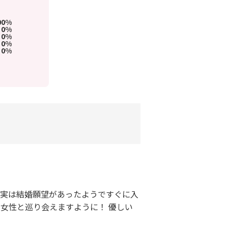
00%
0%
0%
0%
0%
、実は結婚願望があったようですぐに入
女性と巡り会えますように！ 優しい