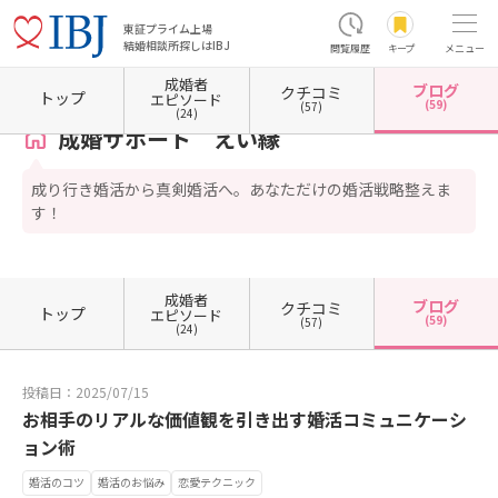
東証プライム上場
結婚相談所探しはIBJ
閲覧履歴
キープ
メニュー
成婚者
ブログ
クチコミ
ホーム
茨城県の結婚相談所
茨城県つくば市
成婚サポート えい縁
カウンセラーブロ
トップ
エピソード
(59)
(57)
(24)
成婚サポート えい縁
成り行き婚活から真剣婚活へ。あなただけの婚活戦略整えま
す！
成婚者
ブログ
クチコミ
トップ
エピソード
(59)
(57)
(24)
投稿日：2025/07/15
お相手のリアルな価値観を引き出す婚活コミュニケーシ
ョン術
婚活のコツ
婚活のお悩み
恋愛テクニック