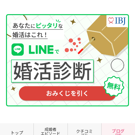
成婚者
ブログ
クチコミ
トップ
エピソード
(59)
(57)