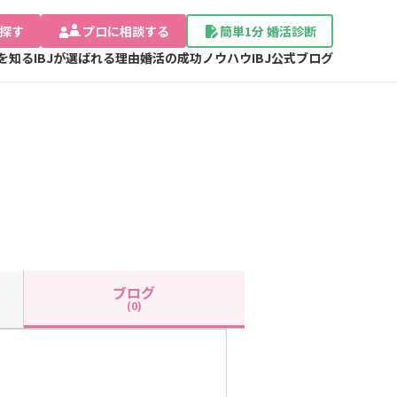
探す
プロに相談する
簡単1分 婚活診断
Jを知る
IBJが選ばれる理由
婚活の成功ノウハウ
IBJ公式ブログ
ブログ
(0)