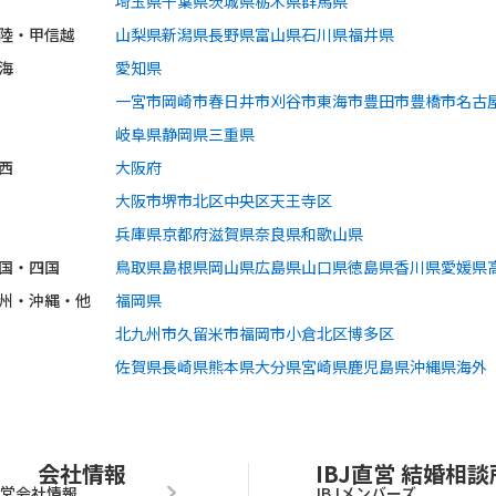
埼玉県
千葉県
茨城県
栃木県
群馬県
陸・甲信越
山梨県
新潟県
長野県
富山県
石川県
福井県
海
愛知県
一宮市
岡崎市
春日井市
刈谷市
東海市
豊田市
豊橋市
名古
岐阜県
静岡県
三重県
西
大阪府
大阪市
堺市
北区
中央区
天王寺区
兵庫県
京都府
滋賀県
奈良県
和歌山県
国・四国
鳥取県
島根県
岡山県
広島県
山口県
徳島県
香川県
愛媛県
州・沖縄・他
福岡県
北九州市
久留米市
福岡市
小倉北区
博多区
佐賀県
長崎県
熊本県
大分県
宮崎県
鹿児島県
沖縄県
海外
会社情報
IBJ直営 結婚相談
運営会社情報
IBJメンバーズ