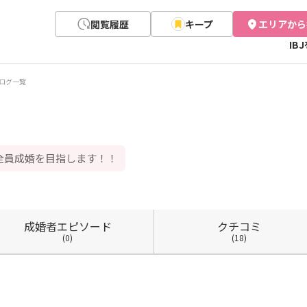
閲覧履歴
キープ
エリアから
IB
ログ一覧
全員成婚を目指します！！
成婚者
エピソード
クチコミ
(0)
(18)