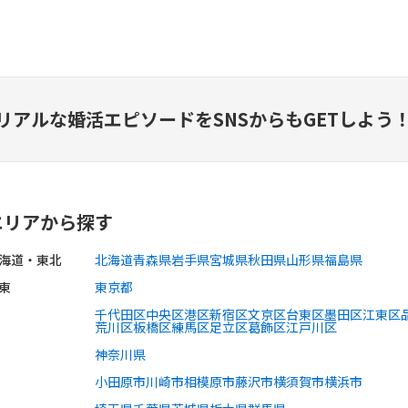
リアルな婚活エピソードを
SNSからもGETしよう
エリアから探す
海道・東北
北海道
青森県
岩手県
宮城県
秋田県
山形県
福島県
東
東京都
千代田区
中央区
港区
新宿区
文京区
台東区
墨田区
江東区
荒川区
板橋区
練馬区
足立区
葛飾区
江戸川区
神奈川県
小田原市
川崎市
相模原市
藤沢市
横須賀市
横浜市