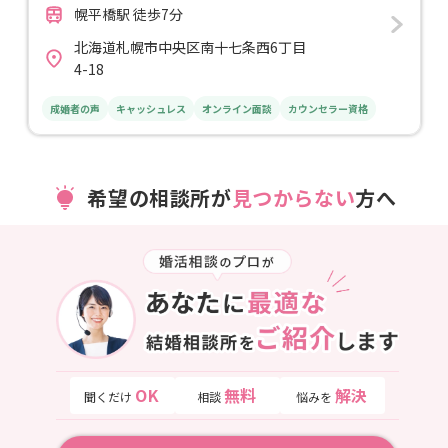
幌平橋駅 徒歩7分
北海道札幌市中央区南十七条西6丁目
4-18
成婚者の声
キャッシュレス
オンライン面談
カウンセラー資格
希望の相談所が
見つからない
方へ
OK
無料
解決
聞くだけ
相談
悩みを