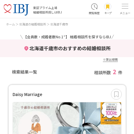
東証プライム上場
結婚相談所探しはIBJ
閲覧履歴
キープ
メニュー
ホーム
北海道の結婚相談所
北海道千歳市
＼
／
【会員数・成婚者数No.1
】 結婚相談所を探すならIBJ
※
北海道千歳市のおすすめの結婚相談所
※算出根拠
2
検索結果一覧
相談所数
件
Daisy Marriage