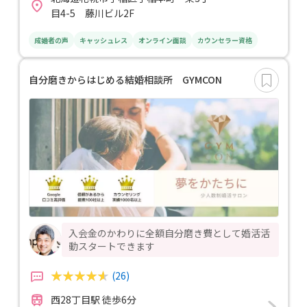
目4-5 藤川ビル2F
成婚者の声
キャッシュレス
オンライン面談
カウンセラー資格
自分磨きからはじめる結婚相談所 GYMCON
入会金のかわりに全額自分磨き費として婚活活
動スタートできます
(26)
西28丁目駅 徒歩6分