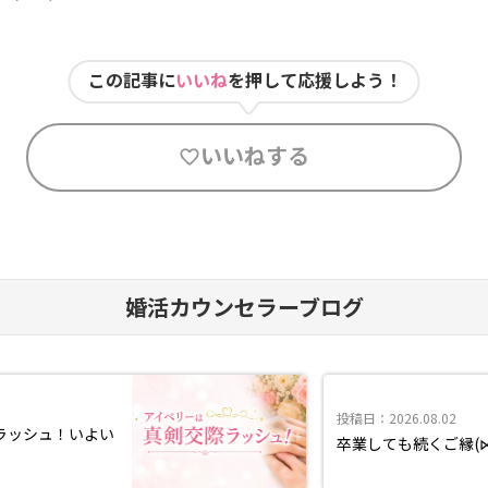
この記事に
いいね
を押して応援しよう！
いいねする
婚活カウンセラーブログ
投稿日：2026.08.02
ラッシュ！いよい
卒業しても続くご縁(