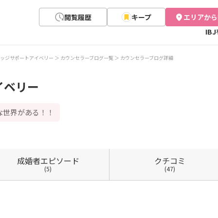
閲覧履歴
キープ
エリアから
IB
ッジサポートアイベリー
カウンセラーブログ一覧
カウンセラーブログ詳細
イベリー
な世界がある！！
成婚者
エピソード
クチコミ
(5)
(47)