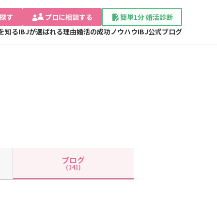
探す
プロに相談する
簡単1分 婚活診断
Jを知る
IBJが選ばれる理由
婚活の成功ノウハウ
IBJ公式ブログ
ブログ
(141)