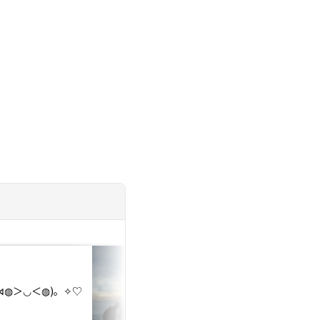
投稿日：2026.07.18
「一人が好きだから
⋈◍＞◡＜◍)。✧♡
い」？