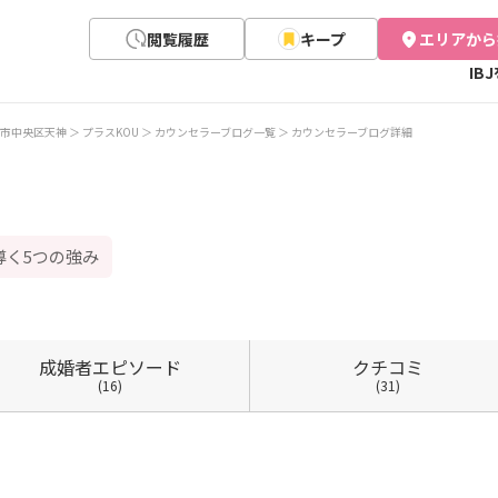
閲覧履歴
キープ
エリアから
IB
市中央区天神
プラスKOU
カウンセラーブログ一覧
カウンセラーブログ詳細
導く5つの強み
成婚者
エピソード
クチコミ
(16)
(31)