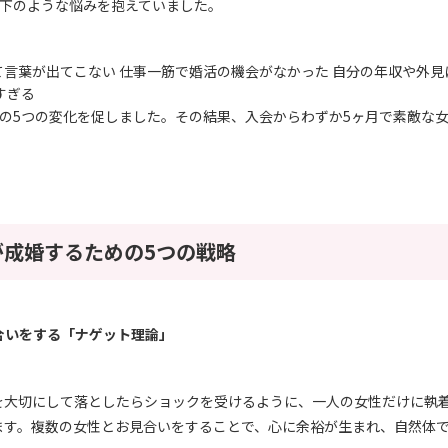
下のような悩みを抱えていました。
言葉が出てこない 仕事一筋で婚活の機会がなかった 自分の年収や外
すぎる
の
5
つの変化を促しました。その結果、入会からわずか
5
ヶ月で素敵な
が成婚するための5つの戦略
合いをする「ナゲット理論」
を大切にして落としたらショックを受けるように、一人の女性だけに執
ます。複数の女性とお見合いをすることで、心に余裕が生まれ、自然体