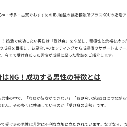
天神・博多・古賀でおすすめの
IBJ
加盟の結婚相談所プラス
KOU
の婚活ア
す！
婚活で成功したい男性は「受け身」を卒業し、積極性と余裕を持っ
の成婚を目指し、お見合いのセッティングから成婚後のサポートまで一
は、今まで受け身だった男性が成婚に至った秘訣をご紹介します。
身は
NG
！成功する男性の特徴とは
る男性の中で、「なぜか彼女ができない」「お見合いが
2
回目につながら
ません。その多くに共通しているのが「受け身の姿勢」です。
いて受け身の男性は非常に不利な立場に立たされています。なぜなら、