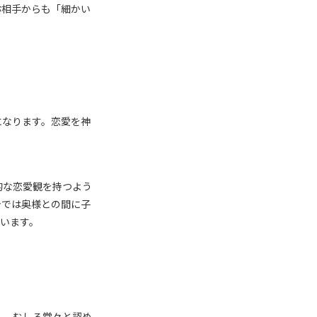
お相手からも「細かい
になります。恋愛を神
的な恋愛観を持つよう
今では奥様との間に子
います。
く、むしろ堂々と認め