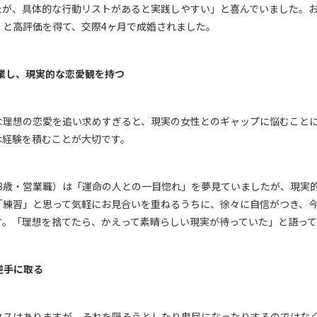
たが、具体的な行動リストがあると実践しやすい」と喜んでいました。
」と高評価を得て、交際
4
ヶ月で成婚されました。
業し、現実的な恋愛観を持つ
な理想の恋愛を追い求めすぎると、現実の女性とのギャップに悩むこと
は経験を積むことが大切です。
8
歳・営業職）は「運命の人との一目惚れ」を夢見ていましたが、現実
「練習」と思って気軽にお見合いを重ねるうちに、徐々に自信がつき、
す。「理想を捨てたら、かえって素晴らしい現実が待っていた」と語って
逆手に取る
クスはありますが、それを隠そうとしたり卑屈になったりするのではな