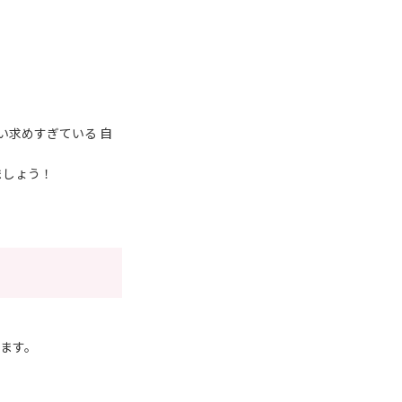
い求めすぎている 自
ましょう！
ます。