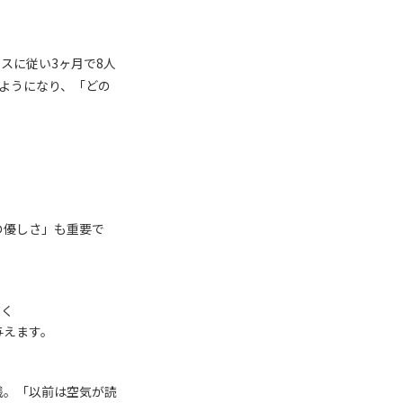
イスに従い
3
ヶ月で
8
人
ようになり、「どの
の優しさ」も重要で
づく
与えます。
践。「以前は空気が読