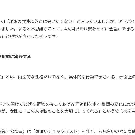
当初「理想の女性以外とは会いたくない」と言っていましたが、アドバ
しました。すると不思議なことに、
4
人目以降は緊張せずに会話ができる
る」と視野が広がったそうです。
意識的に実践する
さ」とは、内面的な性格だけでなく、具体的な行動で示される「表面上
ドアを開けてあげる 荷物を持ってあげる 車道側を歩く 髪型の変化に気
いが、女性に「この人は私のことを大切にしてくれる」という安心感を
2
歳・公務員）は「気遣いチェックリスト」を作り、お見合いの際に実