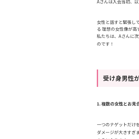
A
さんは入会当初、以
女性と話すと緊張して
る 理想の女性像が高
私たちは、
A
さんに次
のです！
受け身男性
1.
複数の女性とお見
一つのナゲットだけ
ダメージが大きすぎ