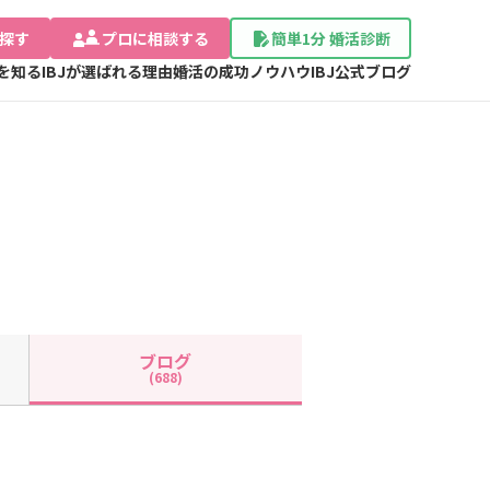
探す
プロに相談する
簡単1分 婚活診断
Jを知る
IBJが選ばれる理由
婚活の成功ノウハウ
IBJ公式ブログ
ブログ
(688)