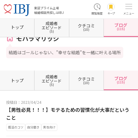
東証プライム上場
結婚相談所探しはIBJ
閲覧履歴
キープ
メニュー
成婚者
ブログ
クチコミ
ホーム
福井県の結婚相談所
福井県福井市
モハラマリッジ
カウンセラーブログ一覧
トップ
エピソード
(115)
(10)
(5)
モハラマリッジ
結婚はゴールじゃない、”幸せな結婚”を一緒に叶える場所
成婚者
ブログ
クチコミ
トップ
エピソード
(115)
(10)
(5)
投稿日：2023/04/24
【男性必見！！！】モテるための習慣化が大事だという
こと
婚活のコツ
自分磨き
男性向け