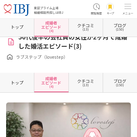
東証プライム上場
結婚相談所探しはIBJ
閲覧履歴
キープ
メニュー
成婚者
クチコミ
ブログ
ホーム
愛媛県の結婚相談所
愛媛県四国中央市
ラブステップ（lovestep）
成婚者エピ
トップ
エピソード
(13)
(150)
(4)
50代後半の会社員の女性が2ヶ月で成婚
した婚活エピソード(3)
ラブステップ（lovestep）
成婚者
クチコミ
ブログ
トップ
エピソード
(13)
(150)
(4)