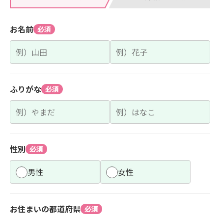
お名前
必須
ふりがな
必須
性別
必須
男性
女性
お住まいの都道府県
必須