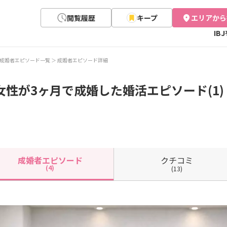
閲覧履歴
キープ
エリアから
IB
成婚者エピソード一覧
成婚者エピソード詳細
女性が3ヶ月で成婚した婚活エピソード(1)
クチコミ
成婚者
エピソード
(4)
(13)