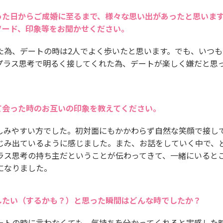
った日からご成婚に至るまで、様々な思い出があったと思いま
ソード、印象等をお聞かせください。
た為、デートの時は2人でよく歩いたと思います。でも、いつも
プラス思考で明るく接してくれた為、デートが楽しく嫌だと思
て会った時のお互いの印象を教えてください。
しみやすい方でした。初対面にもかかわらず自然な笑顔で接し
じみ出ているように感じました。また、お話をしていく中で、
ラス思考の持ち主だということが伝わってきて、一緒にいると
になりました。
したい（するかも？）と思った瞬間はどんな時でしたか？
ートの時に言わなくても、気持ちを分かってくれると実感した