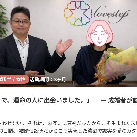
代後半 / 女性
活動期間：3ヶ月
月で、運命の人に出会いました。」 ー 成婚者が
て言わせない。 それは、お互いに真剣だったからこそ生まれたス
48日間。 結婚相談所だからこそ実現した濃密で誠実な愛のカタ