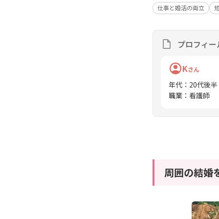
仕事と婚活の両立
プロフィー
K
さん
年代
：
20代後半
職業
：
看護師
周囲の結婚