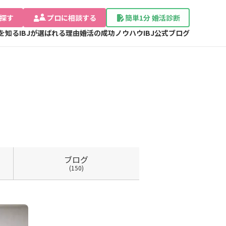
探す
プロに相談する
簡単1分 婚活診断
Jを知る
IBJが選ばれる理由
婚活の成功ノウハウ
IBJ公式ブログ
ブログ
(150)