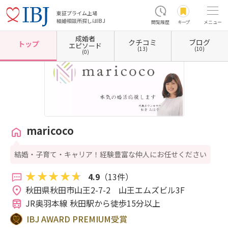
東証プライム上場
結婚相談所探しはIBJ
閲覧履歴
キープ
メニュー
成婚者
クチコミ
ブログ
ホーム
秋田県の結婚相談所
秋田県秋田市
maricoco
トップ
エピソード
(13)
(10)
(0)
maricoco
結婚・子育て・キャリア！経験豊富な仲人にお任せください
4.9
（13件）
秋田県秋田市山王2-7-2　山王エムズビル3F 
JR奥羽本線 秋田駅から徒歩15分以上
IBJ AWARD PREMIUM受賞