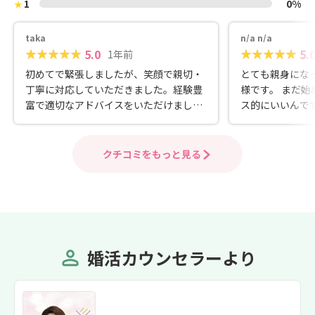
1
0%
★
taka
n/a n/a
5.0
5.
1年前
初めてで緊張しましたが、笑顔で親切・
とても親身にな
丁寧に対応していただきました。経験豊
様です。 まだ
富で適切なアドバイスをいただけました
ス的にいいんで
ので、今後が楽しみです！
ートして頂いた
情報についても
りといろいろ相
クチコミをもっと見る
頻繁にサポート
が出来そうです
参考になります
ます。これから
婚活カウンセラーより