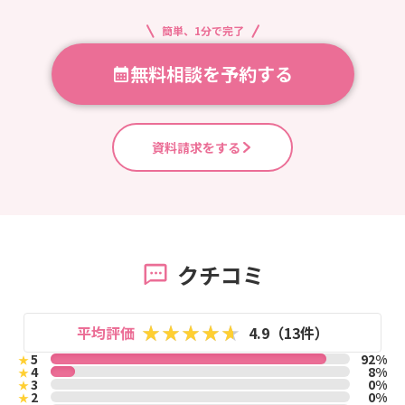
簡単、1分で完了
無料相談を予約する
資料請求をする
クチコミ
平均評価
4.9（13件）
5
92%
★
4
8%
★
3
0%
★
2
0%
★