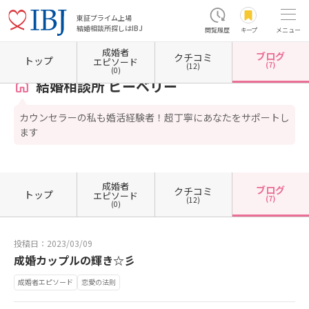
東証プライム上場
結婚相談所探しはIBJ
閲覧履歴
キープ
メニュー
成婚者
ブログ
クチコミ
ホーム
愛知県の結婚相談所
愛知県豊橋市
結婚相談所 ビーベリー
カウンセラーブログ
トップ
エピソード
(7)
(12)
(0)
結婚相談所 ビーベリー
カウンセラーの私も婚活経験者！超丁寧にあなたをサポートし
ます
成婚者
ブログ
クチコミ
トップ
エピソード
(7)
(12)
(0)
投稿日：2023/03/09
成婚カップルの輝き☆彡
成婚者エピソード
恋愛の法則