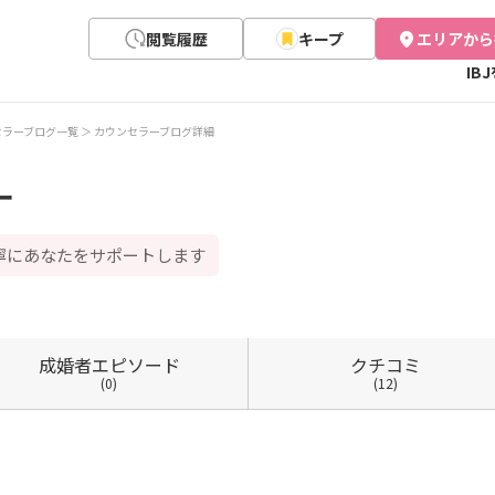
閲覧履歴
キープ
エリアから
IB
セラーブログ一覧
カウンセラーブログ詳細
ー
寧にあなたをサポートします
成婚者
エピソード
クチコミ
(0)
(12)