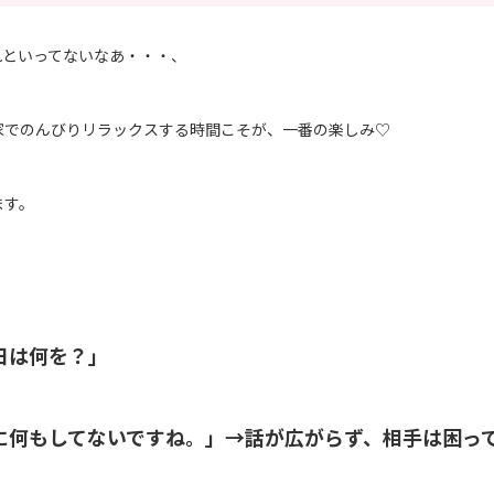
れといってないなあ・・・、
家でのんびりリラックスする時間こそが、一番の楽しみ♡
ます。
日は何を？」
に何もしてないですね。」→話が広がらず、相手は困っ