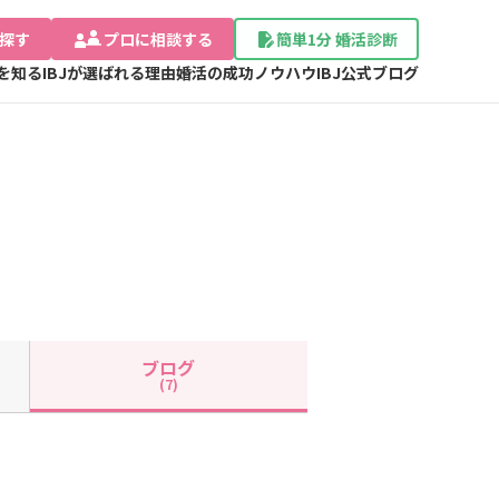
探す
プロに相談する
簡単1分 婚活診断
Jを知る
IBJが選ばれる理由
婚活の成功ノウハウ
IBJ公式ブログ
ブログ
(7)