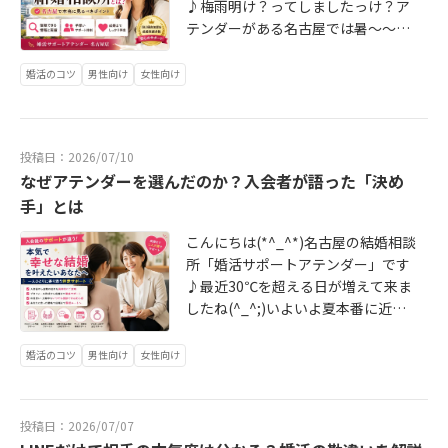
6.html からアテンダーは常に寄り添
♪梅雨明け？ってしましたっけ？ア
んを紹介されました。口コミを見て
う伴走型サポートで短期成婚に導き
テンダーがある名古屋では暑～～～
信憑性があってので話を聞いてみよ
ます(^^♪今日があなたにとって一番
い日々です(^_^;)婚活中の方々は気
うと思いました。などなど、知名度
若い日！勇気ある一歩をお待ちして
候の暑さ以上に熱き想いで頑張って
婚活のコツ
男性向け
女性向け
や料金、会員数など目に見える「活
おります♡
います！アテンダー会員様もお見合
動前情報」だけに捉われない時代に
いラッシュ、交際ラッシュが続いて
なって来ました。要は、とにかく婚
おります(*^^)vさて本日は、最近お
活者は「リアル」を求めているので
投稿日：2026/07/10
問い合わせいただく相談者様からよ
す！実際に活動が始まったらどのよ
なぜアテンダーを選んだのか？入会者が語った「決め
く言われる…「Googleで検索したら
うなサポートをしてもらえるのか？
アテンダーさんを見つけました」
手」とは
相談したい時に相談してレスポンス
「AIにおすすめの結婚相談所を聞い
は早いのか？など、「活動が始まっ
こんにちは(*^_^*)名古屋の結婚相談
たらアテンダーさんでした」このよ
てからの情報」を求める時代です。
所「婚活サポートアテンダー」です
うなご回答を頂くケースが増えてお
アテンダーは他社がやらない「無料
♪最近30℃を超える日が増えて来ま
ります(*^_^*)これは単にアテンダー
カウンセリングでリアルを伝える」
したね(^_^;)いよいよ夏本番に近づ
を知って頂ける喜びと同時に、思う
から入会者が絶えないのです。本日
いています。毎年、夏場は婚活する
ことがあります。それは…いよいよ
はその辺りを赤裸々に解説したブロ
人が緩やかになると思われがちです
婚活のコツ
男性向け
女性向け
結婚相談所も本物でないと淘汰され
グ（特に口コミのリアルについて）
が、実は逆なんですw冬場に比べる
る時代に突入したということです。
を書きましたので、是非参考にして
と「倍」くらい活発な動きがあるん
GoogleやAIは驚くようなスピードで
下さい↓続きは https://www.attend
です。夏場に動いた人が年末（冬
進化しています。情報を発信すると
投稿日：2026/07/07
er.jp/blog/entry/20260717_2435.h
場）に成婚していく。年間の業界の
なると「確かな情報」を発信しなけ