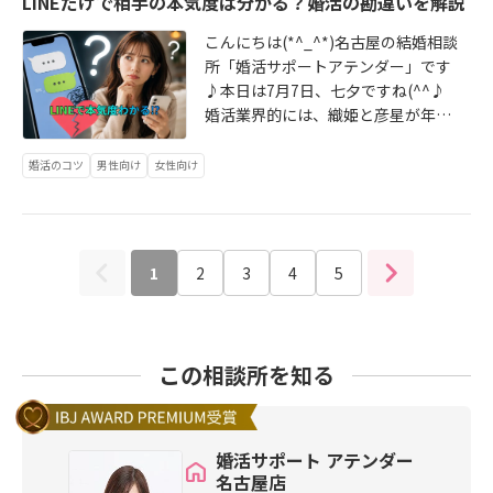
LINEだけで相手の本気度は分かる？婚活の勘違いを解説
tml からアテンダーは常に寄り添う
流れはそんな感じです。まだまだ今
ればなりません。従って、「本物を
伴走型サポートで短期成婚に導きま
動けば「年内成婚」は十分可能です
こんにちは(*^_^*)名古屋の結婚相談
見極めて情報を提案する時代」にな
す(^^♪今日があなたにとって一番若
(*^^)vさて本日は、最近アテンダー
所「婚活サポートアテンダー」です
ってきたのです。そこでアテンダー
い日！勇気ある一歩をお待ちしてお
にご入会頂く方々に実際に聞いた
♪本日は7月7日、七夕ですね(^^♪
が選ばれる！嬉しい限りです(*^^)v
ります♡
「リアル」をお伝えします。結婚相
婚活業界的には、織姫と彦星が年に
一人でも多くの方々にアテンダーが
談所を選ぼうと思った時に、どうし
一度会うというロマンチックな日で
なぜ？ここまで結果（成婚）が出る
ても「入会前情報」を見てしまいま
す♡会員様たちも素敵な出会いがあ
のか？を分かって頂く機会が増える
婚活のコツ
男性向け
女性向け
す。会員数、知名度、料金…これは
りますように☆さて本日は、婚活あ
からです♪本日はアテンダーがGoo
仕方のない事ですし、それも重要で
るあるの「LINEのやり取りで本気度
gleやAIから選ばれる理由と根拠をま
す。しかし、一番重要なのは「入会
が分かる？」というポイントについ
とめました＼(^o^)／是非ご覧になっ
後のサポート」なんです。そこを聞
て解説します。連絡頻度は人によっ
て、今後の婚活に役立てて下さい↓
1
2
3
4
5
かずに入会してしまうと…というこ
て様々です。毎日何回もやり取りを
続きは https://www.attender.jp/blo
とで、本日はその辺りの現場のリア
したい人もいれば、連絡事項だけで
g/entry/20260714_2434.html から
ルをまとめました＼(^o^)／是非ご覧
いい…という人もいます。これがす
アテンダーは常に寄り添う伴走型サ
になって、ご自身の婚活に役立てて
れ違うことによって「思い込み」が
ポートで短期成婚に導きます(^^♪今
この相談所を知る
下さい↓続きは https://www.attend
発生します。既読が付かない…既読
日があなたにとって一番若い日！勇
er.jp/blog/entry/20260710_2433.h
が付いているのに返事がない…返事
気ある一歩をお待ちしております♡
tml からアテンダーは常に寄り添う
が来るけどそっけない…などなどwL
伴走型サポートで短期成婚に導きま
INEのやり取りと実際に会った時の
婚活サポート アテンダー
す(^^♪今日があなたにとって一番若
態度が違ったり…これらは婚活ある
名古屋店