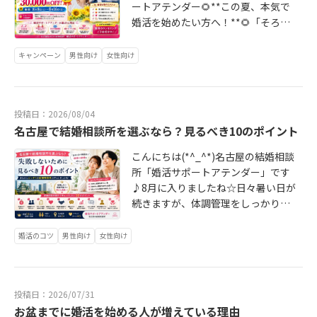
ートアテンダー🌻**この夏、本気で
婚活を始めたい方へ！**🌻「そろそ
ろ結婚を考えたい」「今年こそ素敵
な人と出会いたい」「でも、結婚相
キャンペーン
男性向け
女性向け
談所への入会を迷っている…」そん
な方に嬉しいお知らせです😊💕婚活
サポートアテンダーでは、8月8日
投稿日：2026/08/04
（土）～8月16日（日）限定で、お
名古屋で結婚相談所を選ぶなら？見るべき10のポイント
得な夏の婚活応援クーポンをご用意
しました🎁✨🎉【夏の婚活応援クー
こんにちは(*^_^*)名古屋の結婚相談
ポン】🎉📅期間：2026年8月8日
所「婚活サポートアテンダー」です
（土）～8月16日（日）🎁特典：初
♪8月に入りましたね☆日々暑い日が
期費用から30,000円OFF！👤先着10
続きますが、体調管理をしっかりと
名様限定📌条件：期間中に当サイト
して充実した婚活をして下さいね(^_
から無料カウンセリングをご予約い
-)-☆この時期に上手く婚活をしてい
婚活のコツ
男性向け
女性向け
ただき、無料カウンセリングを受け
る人は、日中ではなく陽が沈んだ夜
たうえで入会表明をされた方⚠️先着1
にデートしてます♡イベントや花
0名様限定のため、定員になり次第終
火、映画やショッピングモールデー
了となります。「婚活を始めたいけ
投稿日：2026/07/31
ト、水族館や美術館など、屋内での
ど、きっかけがなかった…」そんな
お盆までに婚活を始める人が増えている理由
デート報告が大半です(^^♪この夏に