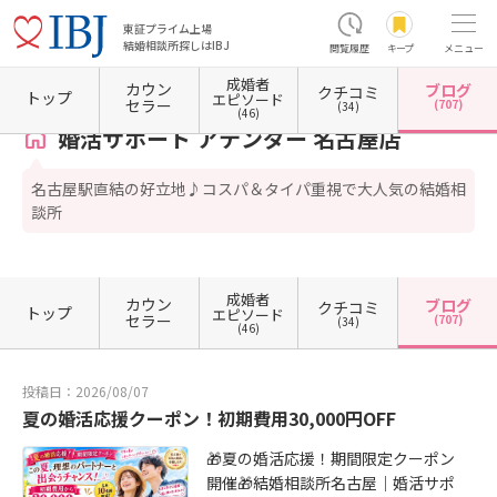
東証プライム上場
結婚相談所探しはIBJ
閲覧履歴
キープ
メニュー
成婚者
カウン
ブログ
クチコミ
ホーム
愛知県の結婚相談所
愛知県名古屋市
愛知県名古屋市中村区
愛知県名古屋市中
トップ
エピソード
セラー
(707)
(34)
(46)
婚活サポート アテンダー 名古屋店
名古屋駅直結の好立地♪コスパ＆タイパ重視で大人気の結婚相
談所
成婚者
カウン
ブログ
クチコミ
トップ
エピソード
セラー
(707)
(34)
(46)
投稿日：2026/08/07
夏の婚活応援クーポン！初期費用30,000円OFF
🎁夏の婚活応援！期間限定クーポン
開催🎁結婚相談所名古屋｜婚活サポ