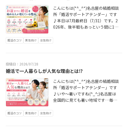
方こそ、この機会をぜひご利用くだ
頑張った人が「年内成婚」していき
さい😊🌈婚活は、始めるタイミング
こんにちは(*^_^*)名古屋の結婚相談
ます(*^^)vさて本日は、最近アテン
がとても大切です。🌻夏に婚活スタ
所「婚活サポートアテンダー」です
ダーにご入会いただく会員様たちか
ート🍁秋に出会いを増やす💖交際を
♪本日は7月最終日（7/31）です。2
らよく言われることを記事にしまし
深める💍年内の成婚を目指す今から
026年、後半戦もあっという間に1ヵ
た。「アテンダーさんは入会前の情
動くことで、そんな未来も見えてき
月が過ぎました(^_^;)アテンダーで
報やアピールではなくて、ちゃんと
ます✨婚活サポートアテンダーで
は年始から春先にかけてご入会され
婚活のコツ
男性向け
女性向け
入会後のサポートを具体的に話して
は、📖理想の未来を描く【未来日
た方々が、超イイ感じになってます
くれた」これ、よく言われるのです
記】🧭一人ひとりに合わせた婚活戦
よ～(*^^)vほとんどの方が真剣交際
が…他社は話してないんですかね…
略✍️魅力を伝えるプロフィール作成
へと進んでいます♡（既に成婚退会
(^_^;)結婚相談所は入会時にかかる
🤝お見合い・交際中のきめ細かなサ
投稿日：2026/07/28
した方も複数）さて本日は、年間を
「初期費用」が決して安くありませ
ポート💍ご成婚まで専任カウンセラ
婚活で一人暮らしが人気な理由とは⁉
通してこのお盆前の時期が「婚活の
ん。従って、「入会する結婚相談所
ーが一貫してサポートを大切にして
狙い目」となっている理由を解説し
を間違えた…」では取り返しがつき
こんにちは(*^_^*)名古屋の結婚相談
います😊💕名古屋で結婚相談所を探
ています。えっ⁉こんな暑い時期に
ません…本日はそんな失敗を未然に
所「婚活サポートアテンダー」です
している方へ。結婚相談所は「入会
動いている人が居るの？そう思うか
防ぐために、事前に「見るべき10の
♪いや～暑いですね(^_^;)名古屋は
したら終わり」ではありません。ど
も知れませんwしかし、実際は多く
ポイント」をまとめました＼(^o^)／
全国的に見ても暑い地域です…毎日
んなサポートを受けながら、どうや
の人が動いているのです！今回のブ
これは必見の内容となっております
のニュースで「名古屋は…」と連呼
って成婚を目指すのか。そこまで納
ログをしっかりと読み込んで頂け
ので、是非ご覧ください↓続きは ht
されていますね(^_^;)そんな中、ア
得してから婚活を始めることが大切
婚活のコツ
男性向け
女性向け
ば、その理由が分かります。理由が
tps://www.attender.jp/blog/entry/
テンダー会員様は暑さ以上に婚活が
です✨だからこそ、まずは無料カウ
分かるだけではなく、きっと「自分
20260804_2440.html からアテンダ
熱くなっています(*^^)vこの時期だ
ンセリングであなたの希望や不安を
も動かなきゃ！」と思えます(*^_^*)