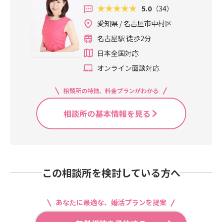
い日！勇気ある一歩をお待ちしてお
あるで、アテンダー会員様からもよ
5.0
（34）
ります♡
く相談されます(^_^;)このようなち
愛知県 / 名古屋市中村区
ょっとしたボタンの掛け違いで交際
が終了になることも…そこで本日
名古屋駅 徒歩2分
は、婚活の勘違いを解説した内容を
日本全国対応
まとめました(*^^)v是非ご覧になっ
オンライン面談対応
て、ご自身の婚活に役立てて下さい
↓続きは https://www.attender.jp/b
log/entry/20260707_2432.html か
相談所の特徴、料金プランがわかる
らアテンダーは常に寄り添う伴走型
相談所の基本情報を見る
サポートで短期成婚へ導きます(^^♪
今日があなたにとって一番若い日！
勇気ある一歩をお待ちしております
♡
この相談所を検討している方へ
あなたに最適な、婚活プランを提案