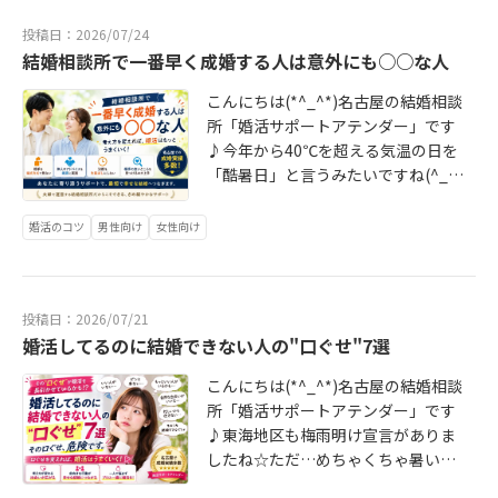
ーは常に寄り添う伴走型サポートで
からこその涼しいデートスポットへ
じっくりお聞かせください😊そし
続きは https://www.attender.jp/blo
短期成婚に導きます(*^^)v今日があ
投稿日：2026/07/24
行き、週初めには会員様たちからの
て、もし「ここなら本気で婚活でき
g/entry/20260731_2439.html から
なたにとって一番若い日！勇気ある
結婚相談所で一番早く成婚する人は意外にも○○な人
報告でこちらもテンションが上がっ
そう！」と思っていただけたら、今
アテンダーは常に寄り添う「伴走型
一歩をお待ちしております♡
ています＼(^o^)／さて本日は、ここ
回の30,000円OFFクーポンをご利用
サポート」で短期成婚に導きます(*^
こんにちは(*^_^*)名古屋の結婚相談
数年増えてきた婚活者が口にする
ください🎁✨🔥**先着10名様限定で
^)v今日があなたにとって一番若い
所「婚活サポートアテンダー」です
「こだわり」についてです(^^♪アテ
す！**🔥2026年の夏を、「婚活を始
日！お気軽にご相談下さいませ♡
♪今年から40℃を超える気温の日を
ンダーに来られる方々も最初の無料
めた夏」にしませんか？🌻💍名古屋
「酷暑日」と言うみたいですね(^_
カウンセリング時に…「一人暮らし
で本気の婚活を始めるなら、婚活サ
^;)アテンダーがある名古屋ではここ
の人がいいです」というお言葉。こ
ポートアテンダーへ。まずは当サイ
最近、酷暑日が続いております…暑
婚活のコツ
男性向け
女性向け
こには色々な想いが込められていま
トから無料カウンセリングをご予約
いと「婚活をしよう！」と思いにく
す。これは実家暮らしがダメという
ください😊✨あなたの未来のパート
いですよね…ところが！アテンダー
意味ではありません(^_^;)本日は、
ナーとの出会いを、私たちが全力で
会員様は超活発に動かれています(*^
最近婚活市場で一人暮らしが人気な
サポートします💖
投稿日：2026/07/21
^)vお見合いラッシュに交際ラッシュ
理由を分かりやすく解説したブログ
婚活してるのに結婚できない人の"口ぐせ"7選
で、毎週末に嬉しいご報告が届いて
を書きました＼(^o^)／是非ご覧にな
おります(^^♪ここで動ける人か？動
って、今後の婚活に役立てて下さい
こんにちは(*^_^*)名古屋の結婚相談
けない人か？で年末の結果が大きく
↓続きは https://www.attender.jp/b
所「婚活サポートアテンダー」です
変わって来ます。さて本日は、皆さ
log/entry/20260728_2438.html か
♪東海地区も梅雨明け宣言がありま
んが気になる「どういう人が結婚相
らアテンダーは常に寄り添う伴走型
したね☆ただ…めちゃくちゃ暑いで
談所で早く成婚するの？」に答えて
サポートで短期成婚に導きます(^^♪
す(^_^;)ブログを書いている本日
います！自分でブログを書いておい