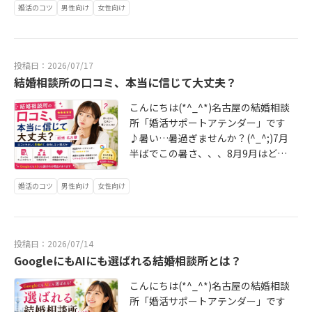
今日があなたにとって一番若い日！
（7/21）の名古屋の気温予報は40℃
婚活のコツ
男性向け
女性向け
て、「これ読んだら成婚出来ちゃう
勇気ある一歩をお待ちしております
です…(^_^;)皆さん、くれぐれも体
じゃん」と思う内容wしかし、書き
♡
調には気をつけてください♡さて、
ながら熱くなってしまい…笑超が付
アテンダーではそんな暑さもどこへ
く長文になってしまいました(^_^;)
投稿日：2026/07/17
やら？とお見合いラッシュと交際ラ
読む時に「覚悟」を持って読んで下
結婚相談所の口コミ、本当に信じて大丈夫？
ッシュが続いております(*^^)vアテ
さいw↓続きは https://www.attend
ンダーは創業して15年。本当に数多
er.jp/blog/entry/20260724_2437.h
こんにちは(*^_^*)名古屋の結婚相談
くの婚活者を観察して参りました。
tml からアテンダーは常に寄り添う
所「婚活サポートアテンダー」です
その中で、どうしても婚活が長引い
伴走型サポートで短期成婚に導きま
♪暑い…暑過ぎませんか？(^_^;)7月
てしまう方もいらっしゃいま
す(^^♪あなたにとって今日が一番若
半ばでこの暑さ、、、8月9月はどう
す。。。実はそういった方々には
い日！勇気ある一歩をお待ちしてお
なってしまうのでしょうか…しか
「共通点」があるのです！それが…
ります♡※全国対応、暑くて外に出
し、アテンダー会員様たちは「婚活
婚活のコツ
男性向け
女性向け
「口ぐせ」です(^_^;)現在婚活をし
たくない人には「オンライン」でも
に休み無し」と頑張っていますよ＼
ている人、これから婚活を始めよう
対応可能☆
(^o^)／お見合いラッシュに交際ラッ
と思っている人、必見です！本日
シュで、会員様の浮かれた？（笑）
は、婚活が長引いてしまう人の特徴
投稿日：2026/07/14
報告が楽しみです(*^^)vさて本日
「口ぐせ７選」をお伝えします。是
GoogleにもAIにも選ばれる結婚相談所とは？
は、昨今の婚活事情や新時代？につ
非ご覧になって今後の婚活に役立て
いて解説します。年々、相談に来ら
て下さい↓続きは https://www.atte
こんにちは(*^_^*)名古屋の結婚相談
れる方々のお話を聞いている
nder.jp/blog/entry/20260721_243
所「婚活サポートアテンダー」です
と、、、AIに聞いたらアテンダーさ