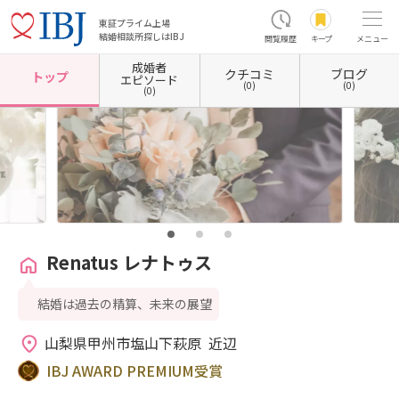
東証プライム上場
結婚相談所探しはIBJ
閲覧履歴
キープ
メニュー
成婚者
クチコミ
ブログ
ホーム
山梨県の結婚相談所
山梨県甲州市
Renatus レナトゥス
トップ
エピソード
(0)
(0)
(0)
Renatus レナトゥス
結婚は過去の精算、未来の展望
山梨県甲州市塩山下萩原  近辺
IBJ AWARD PREMIUM受賞