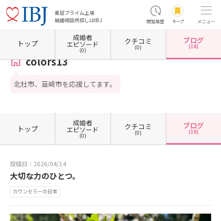
東証プライム上場
結婚相談所探しはIBJ
閲覧履歴
キープ
メニュー
成婚者
ブログ
クチコミ
ホーム
山梨県の結婚相談所
山梨県北杜市
colors13
カウンセラーブログ一覧
カウン
トップ
エピソード
(18)
(0)
(0)
colors13
北杜市、韮崎市を応援してます。
成婚者
ブログ
クチコミ
トップ
エピソード
(18)
(0)
(0)
投稿日：2026/04/14
大切な力のひとつ。
カウンセラーの日常