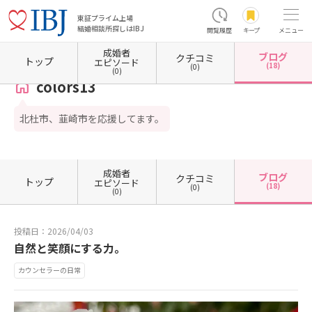
東証プライム上場
結婚相談所探しはIBJ
閲覧履歴
キープ
メニュー
成婚者
ブログ
クチコミ
ホーム
山梨県の結婚相談所
山梨県北杜市
colors13
カウンセラーブログ一覧
カウン
トップ
エピソード
(18)
(0)
(0)
colors13
北杜市、韮崎市を応援してます。
成婚者
ブログ
クチコミ
トップ
エピソード
(18)
(0)
(0)
投稿日：2026/04/03
自然と笑顔にする力。
カウンセラーの日常