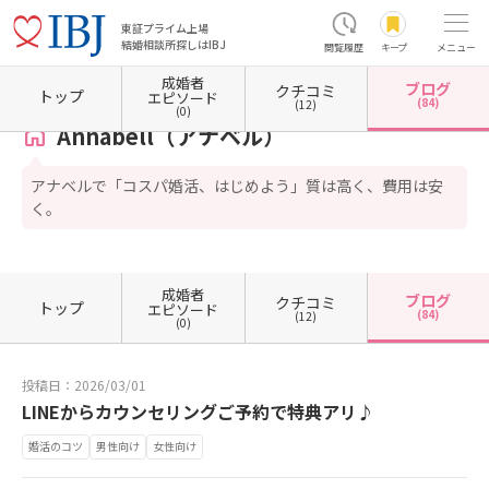
東証プライム上場
結婚相談所探しはIBJ
閲覧履歴
キープ
メニュー
成婚者
ブログ
クチコミ
ホーム
山口県の結婚相談所
山口県宇部市
Annabell（アナベル）
カウンセラーブログ
トップ
エピソード
(84)
(12)
(0)
Annabell（アナベル）
アナベルで「コスパ婚活、はじめよう」質は高く、費用は安
く。
成婚者
ブログ
クチコミ
トップ
エピソード
(84)
(12)
(0)
投稿日：2026/03/01
LINEからカウンセリングご予約で特典アリ♪
婚活のコツ
男性向け
女性向け