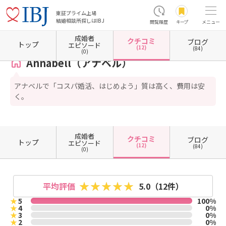
東証プライム上場
結婚相談所探しはIBJ
閲覧履歴
キープ
メニュー
成婚者
クチコミ
ブログ
ホーム
山口県の結婚相談所
山口県宇部市
Annabell（アナベル）
クチコミ一覧
トップ
エピソード
(12)
(84)
(0)
Annabell（アナベル）
アナベルで「コスパ婚活、はじめよう」質は高く、費用は安
く。
成婚者
クチコミ
ブログ
トップ
エピソード
(12)
(84)
(0)
平均評価
5.0
（12件）
★
5
100%
★
4
0%
★
3
0%
★
2
0%