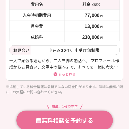
費用名
料金
（税込）
77,000
入会時初期費用
円
13,000
月会費
円
220,000
成婚料
円
お見合い
申込み
20
申受け
無制限
件/月
一人で頑張る婚活から、二人三脚の婚活へ。 プロフィール作
成からお見合い、交際中の悩みまで、すべてを一緒に考えな
がら進めていきます。 ただ出会うだけでなく“選ばれる自
もっと見る
分”になるためのサポートを大切にし
※掲載している料金情報は最新ではない可能性があります。詳細は無料相談
にてお気軽にお問い合わせください。
簡単、1分で完了
無料相談を予約する