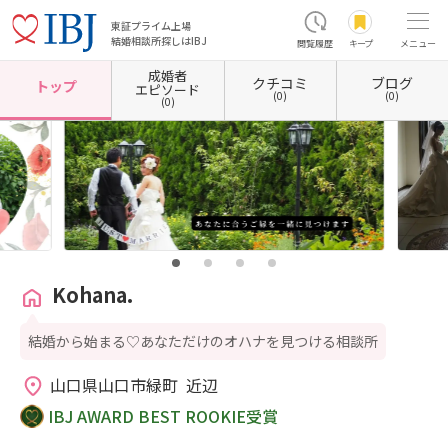
東証プライム上場
結婚相談所探しはIBJ
閲覧履歴
キープ
メニュー
成婚者
クチコミ
ブログ
ホーム
山口県の結婚相談所
山口県山口市
Kohana.
トップ
エピソード
(0)
(0)
(0)
Kohana.
結婚から始まる♡あなただけのオハナを見つける相談所
山口県山口市緑町  近辺
IBJ AWARD BEST ROOKIE受賞