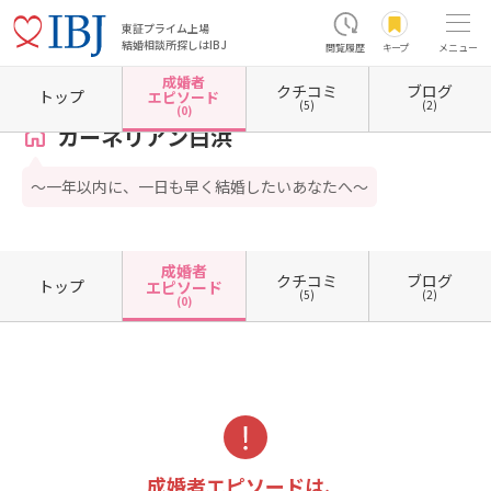
東証プライム上場
結婚相談所探しはIBJ
閲覧履歴
キープ
メニュー
成婚者
クチコミ
ブログ
ホーム
和歌山県の結婚相談所
カーネリアン白浜
成婚者エピソード一覧
トップ
エピソード
(5)
(2)
(0)
カーネリアン白浜
～一年以内に、一日も早く結婚したいあなたへ～
成婚者
クチコミ
ブログ
トップ
エピソード
(5)
(2)
(0)
成婚者エピソードは、