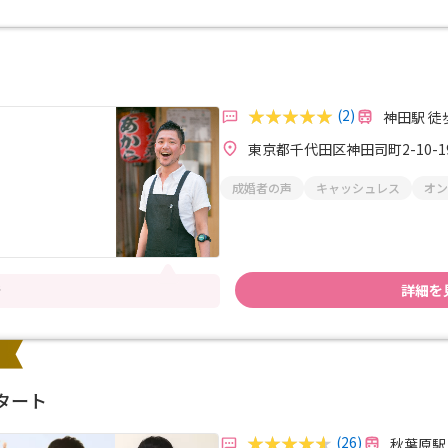
(2)
神田駅 徒
東京都千代田区神田司町2-10-19
成婚者の声
キャッシュレス
オン
詳細を
所
タート
(26)
秋葉原駅