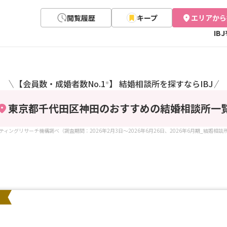
閲覧履歴
キープ
エリアから
IB
【会員数・成婚者数No.1
】 結婚相談所を探すならIBJ
＼
／
※
東京都千代田区神田のおすすめの結婚相談所
一
ケティングリサーチ機構調べ（調査期間：2026年2月3日～2026年6月26日、2026年6月期_結婚相