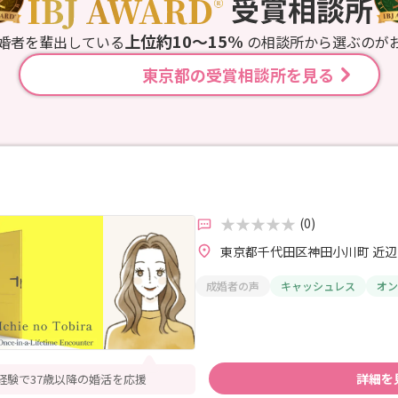
上位約10〜15%
婚者を輩出している
の相談所から選ぶのが
東京都の受賞相談所を見る
(0)
東京都千代田区神田小川町 近辺
成婚者の声
キャッシュレス
オン
詳細を
経験で37歳以降の婚活を応援