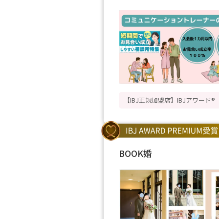
【IBJ正規加盟店】IBJアワード
BOOK婚