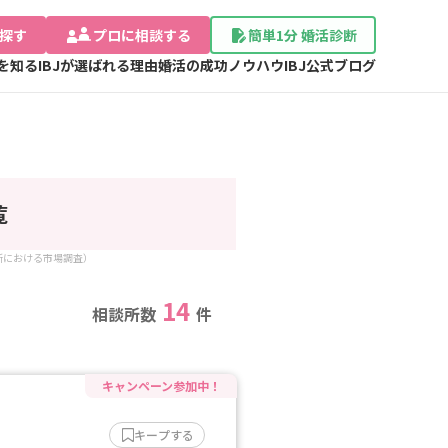
探す
プロに相談する
簡単1分 婚活診断
Jを知る
IBJが選ばれる理由
婚活の成功ノウハウ
IBJ公式ブログ
覧
談所における市場調査）
14
相談所数
件
キープする